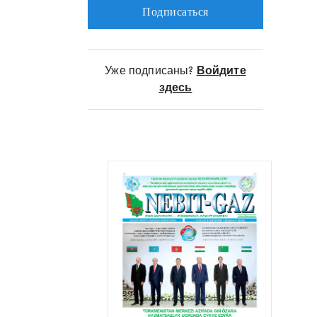
drillers and turned out to be suitable
Подписаться
for operational purposes. During this
period, they successfully completed
the drilling of two wells.
Уже подписаны?
Войдите
здесь