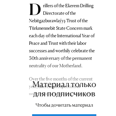
D
rillers of the Ekerem Drilling
Directorate of the
Nebitgazburawlaýyş Trust of the
Türkmennebit State Concern mark
each day of the International Year of
Peace and Trust with their labor
successes and worthily celebrate the
30th anniversary of the permanent
neutrality of our Motherland.
Over the five months of the current
Материал только
year, Ekerem prospectors of
для подписчиков
underground resources managed to
drill 19,500 meters. Most of these
Чтобы дочитать материал
depths justified the efforts of the