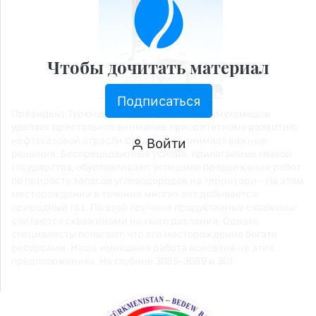
Чтобы дочитать материал
Подписаться
Президент Туркменистана Сердар Бердымухамедов
уделяет пристальное внимание приоритетному развитию
нефтегазовой отрасли страны и принимает важные
Войти
решения. Беспрецедентные усилия, прилагаемые главой
государства, обуславливают успешное продвижение работ
по приросту запасов углеводородов на территори - На этом
месторождении в течение многих лет добывается
природный газ. По этой причине продуктивные скважины
считаются скважинами низкого давления. Однако
специалисты полагают, что это месторождение богато
ресурсами. Наша нынешняя работа основана на этих
предположениях. На глубине 3085-3089 и 301