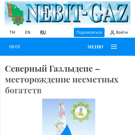
TM
EN
RU
Подписаться
Войти
МЕНЮ
09:03
Северный Газлыдепе –
месторождение несметных
богатств