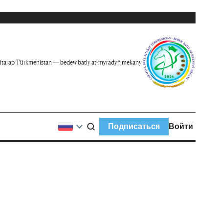
itarap Türkmenistan — bedew batly at-myradyň mekany
Подписаться
Войти