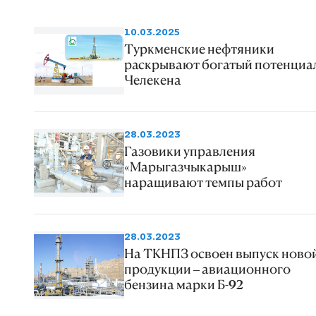
10.03.2025
Туркменские нефтяники
раскрывают богатый потенциа
Челекена
28.03.2023
Газовики управления
«Марыгазчыкарыш»
наращивают темпы работ
28.03.2023
На ТКНПЗ освоен выпуск ново
продукции – авиационного
бензина марки Б-92