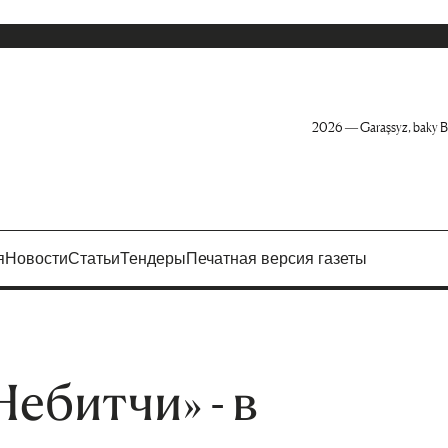
2026 — Garaşsyz, baky B
я
Новости
Статьи
Тендеры
Печатная версия газеты
ебитчи» - в