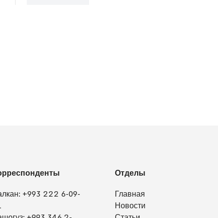
орреспонденты
Отделы
алкан:
+993 222 6-09-
Главная
1
Новости
ашогуз:
+993 346 2-
Статьи