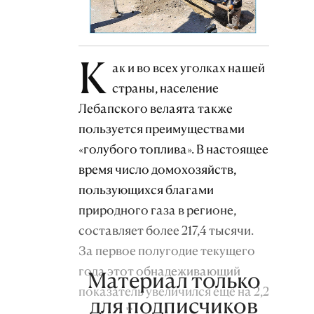
К
ак и во всех уголках нашей
страны, население
Лебапского велаята также
пользуется преимуществами
«голубого топлива». В настоящее
время число домохозяйств,
пользующихся благами
природного газа в регионе,
составляет более 217,4 тысячи.
За первое полугодие текущего
года этот обнадеживающий
Материал только
показатель увеличился ещё на 2,2
для подписчиков
тысячи. В повсеместную