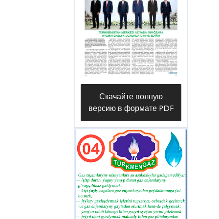
туркменского государства.
Ярким примером этого является
масштабная работа, проводимая
в рамках Национальной
программы развития села. Наше
государство уделяет большое
внимание газификации
Скачайте полную
населённых пунктов. В
версию в формате PDF
результате природный газ
подводится и в дома вновь
возводимых домохозяйств, —
рассказывает начальник отдела
капитального строительства
управления Суннет Кабулов.