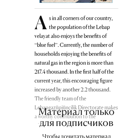
A
s in all corners of our country,
the population of the Lebap
velayat also enjoys the benefits of
“blue fuel”. Currently, the number of
households enjoying the benefits of
natural gas in the region is more than
217.4 thousand. In the first half of the
current year, this encouraging figure
increased by another 2.2 thousand.
The friendly team of the
Lebapgazüpjünçilik Directorate makes
Материал только
a worthy contribution to the
для подписчиков
widespread gasification of the eastern
region of the country and to the
Чтобы дочитать материал