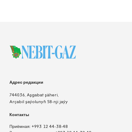
Адрес редакции
744036, Aşgabat şäheri,
Arçabil şaýolunyň 58-nji jaýy
Контакты
Приёмная:
+993 12 44-38-48