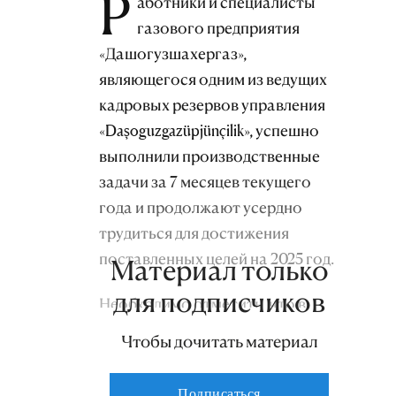
Р
аботники и специалисты
газового предприятия
«Дашогузшахергаз»,
являющегося одним из ведущих
кадровых резервов управления
«Daşoguzgazüpjünçilik», успешно
выполнили производственные
задачи за 7 месяцев текущего
года и продолжают усердно
трудиться для достижения
поставленных целей на 2025 год.
Материал только
для подписчиков
Необходимо отметить, что в
настоящее время сплоченный
Чтобы дочитать материал
коллектив ведет строгий
контроль и обслуживание около
Подписаться