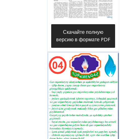
бесперебойном обеспечении
населения, организаций и
предприятий города Дашогуза
Скачайте полную
природным газом, а
версию в формате PDF
семимесячный план работ
выполнен безупречно.