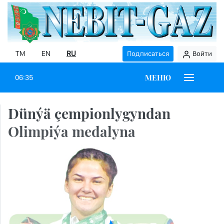
TM
EN
RU
Подписаться
Войти
МЕНЮ
06:35
Dünýä çempionlygyndan
Olimpiýa medalyna