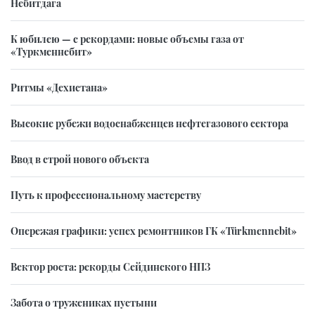
Небитдага
К юбилею — с рекордами: новые объемы газа от
«Туркменнебит»
Ритмы «Дехистана»
Высокие рубежи водоснабженцев нефтегазового сектора
Ввод в строй нового объекта
Путь к профессиональному мастерству
Опережая графики: успех ремонтников ГК «Türkmennebit»
Вектор роста: рекорды Сейдинского НПЗ
Забота о тружениках пустыни