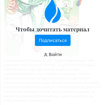
Чтобы дочитать материал
Подписаться
Войти
28 ýyl goja taryh üçin, belki, örän ujypsyz wagt aralygy. Ýöne
ynsan ömri üçin az pursat hem däl. 28 ýyllyk menzil Garaşsyz
Türkmenistana bolsa agyr atletika boýunça dünýä
çempionatynyň ikinji altyn medalyny bagyşlady. Türkmen
döwlet bedenterbiýe we sport institutynyň talyby Ýulduz
Jumabaýewa dün Halkara agyr atletika federasiýasyndan (IWF)
hormatly Prezidentimiziň adyna bu barada degişli hat gelensoň,
Ýulduz bilen söhbetdeş bolduk. Biziň gürrüňimiz, esasan, bu
halkara ykrarnamanyň beren şatlygy, türgeniň sport ýoly we
indiki maksatlary barada boldy.