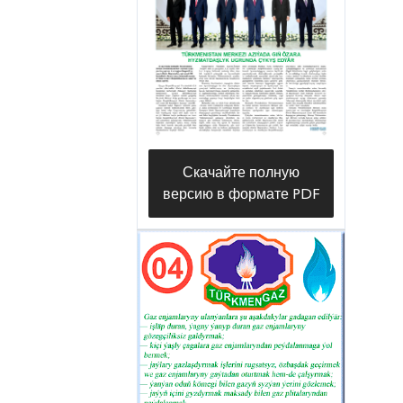
«Туркменгеология» на площадке
Атабай, расположенной в этрапе
Ак-Бугдай Ахалского велаята. На
этой площадке, входящей в
состав Центрально-
Каракумского газового
Скачайте полную
месторождения, успешно
версию в формате PDF
пробурена оценочная скважина
«Атабай-1» проектной глубиной
1200 метров, и получены
отличные результаты. В
результате разведочных и
испытательных работ,
проведенных в девяти пластах,
относящихся к геологически