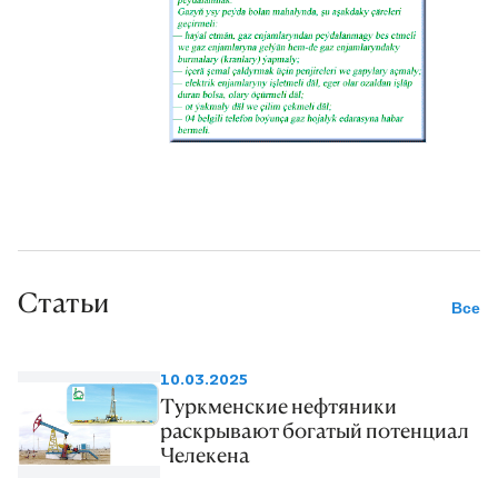
нижнему и верхнему
мезозойскому периоду, восемь
из них оказались газоносными.
Статьи
Все
10.03.2025
Туркменские нефтяники
раскрывают богатый потенциал
Челекена