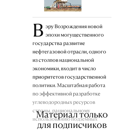
В
эру Возрождения новой
эпохи могущественного
государства развитие
нефтегазовой отрасли, одного
из столпов национальной
экономики, входит в число
приоритетов государственной
политики. Масштабная работа
по эффективной разработке
углеводородных ресурсов
страны, рациональному
Материал только
использованию подземных
для подписчиков
ресурсов, а также