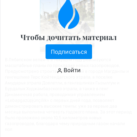
Чтобы дочитать материал
Подписаться
В Лебапском велаяте в текущем году реализуются
масштабные планы по прокладке новых газопроводов.
Войти
Предусмотрено строительство сетей в городе Магданлы и
генгешлике Терс Койтендагского этрапа, в поселке
Амударья этрапа Довлетли, в генгешликах Гызылгум и
Бурдалык Ходжамбазского этрапа, а также в генг
Динамичная работа, проводимая управлением
«Lebapgazüpjünçilik» с первых дней года, позволяет
демонстрировать высокие темпы: уже за первые два
месяца выполнена четверть годового плана. За этот период
было проложено около 10,5 километров новых
газопроводов, благодаря чему природным газом начали
пол