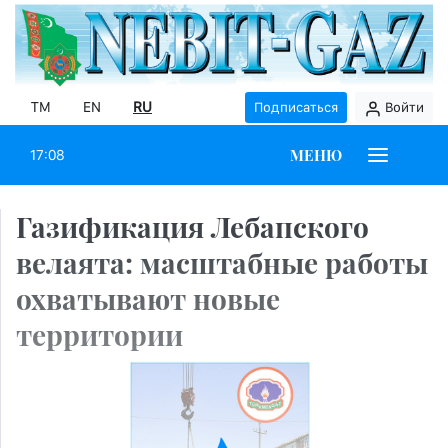
TM
EN
RU
Подписаться
Войти
МЕНЮ
17:08
Газификация Лебапского
велаята: масштабные работы
охватывают новые
территории