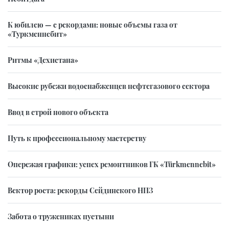
К юбилею — с рекордами: новые объемы газа от
«Туркменнебит»
Ритмы «Дехистана»
Высокие рубежи водоснабженцев нефтегазового сектора
Ввод в строй нового объекта
Путь к профессиональному мастерству
Опережая графики: успех ремонтников ГК «Türkmennebit»
Вектор роста: рекорды Сейдинского НПЗ
Забота о тружениках пустыни