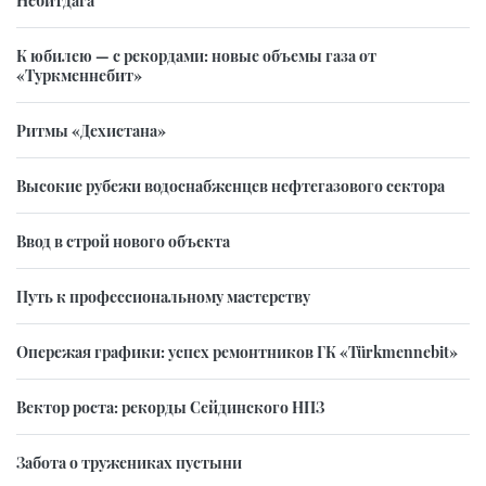
Небитдага
К юбилею — с рекордами: новые объемы газа от
«Туркменнебит»
Ритмы «Дехистана»
Высокие рубежи водоснабженцев нефтегазового сектора
Ввод в строй нового объекта
Путь к профессиональному мастерству
Опережая графики: успех ремонтников ГК «Türkmennebit»
Вектор роста: рекорды Сейдинского НПЗ
Забота о тружениках пустыни