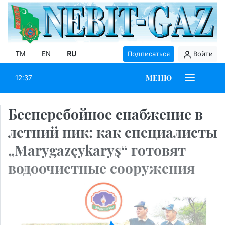
TM
EN
RU
Подписаться
Войти
МЕНЮ
12:37
Бесперебойное снабжение в
летний пик: как специалисты
„Marygazçykaryş“ готовят
водоочистные сооружения