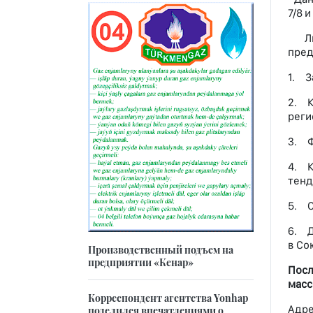
7/8 и
Люба
пред
1. З
2. К
реги
3. Ф
4. К
тенд
5. О
6. Д
в Со
Производственный подъем на
предприятии «Кенар»
Посл
масс
Корреспондент агентства Yonhap
Адре
поделился впечатлениями о