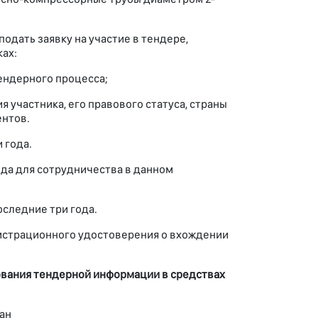
дать заявку на участие в тендере,
ах:
тендерного процесса;
 участника, его правового статуса, страны
ентов.
 года.
ода для сотрудничества в данном
следние три года.
истрационного удостоверения о вхождении
кования тендерной информации в средствах
тан