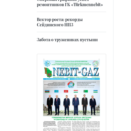
ремонтников ГК «Türkmennebit»
Вектор роста: рекорды
Сейдинского НПЗ
Забота о тружениках пустыни