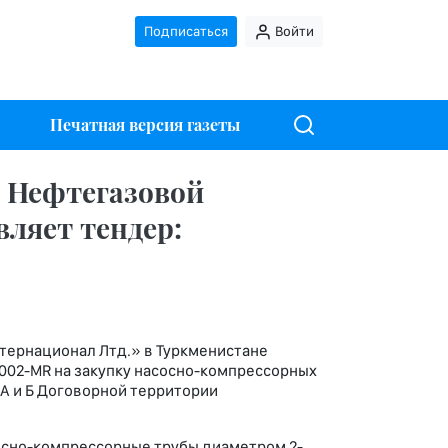
Подписаться
Войти
Печатная версия газеты
 Нефтегазовой
ляет тендер:
тернационал Лтд.» в Туркменистане
1002-MR на закупку насосно-компрессорных
 А и Б Договорной территории
сно-компрессорные трубы диаметром 2-