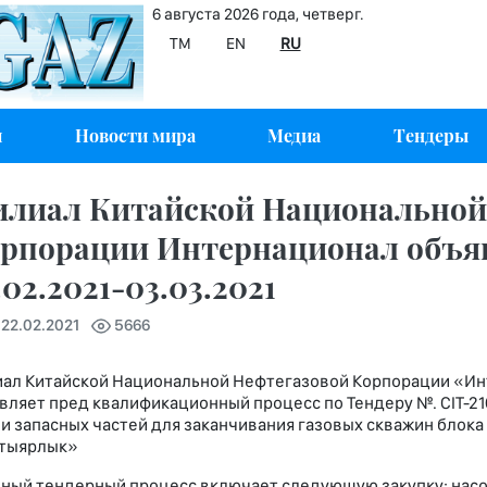
6 августа 2026 года, четверг.
TM
EN
RU
и
Новости мира
Медиа
Тендеры
лиал Китайской Национальной
рпорации Интернационал объяв
.02.2021-03.03.2021
 22.02.2021
5666
ал Китайской Национальной Нефтегазовой Корпорации «Ин
вляет пред квалификационный процесс по Тендеру №. CIT-2
 и запасных частей для заканчивания газовых скважин блока
тыярлык»
ый тендерный процесс включает следующую закупку: насо