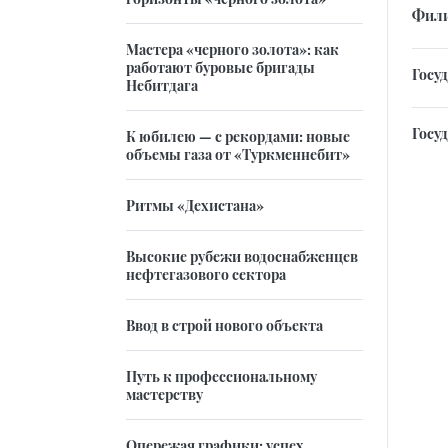
Фили
Мастера «черного золота»: как
работают буровые бригады
Госу
Небитдага
Госу
К юбилею — с рекордами: новые
объемы газа от «Туркменнебит»
Ритмы «Дехистана»
Высокие рубежи водоснабженцев
нефтегазового сектора
Ввод в строй нового объекта
Путь к профессиональному
мастерству
Опережая графики: успех