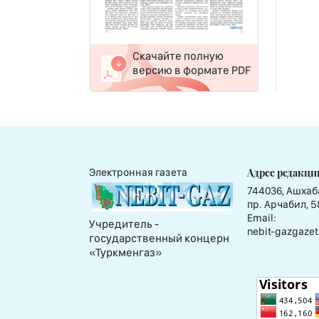
Скачайте полную
версию в формате PDF
Адрес редакци
Электронная газета
744036, Ашхаб
пр. Арчабил, 5
Email:
Учредитель -
nebit-gazgazet
государственный концерн
«Туркменгаз»