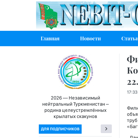
Главная
Новости
Стать
Фи
Ко
22
17:33
2026 — Независимый
нейтральный Туркменистан –
Фили
родина целеустремлённых
объя
крылатых скакунов
труб
«Баг
ДЛЯ ПОДПИСЧИКОВ
Данн