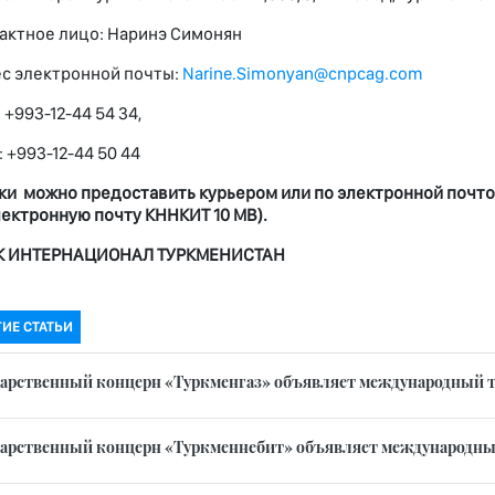
актное лицо: Наринэ Симонян
с электронной почты:
Narine.Simonyan@cnpcag.com
 +993-12-44 54 34,
: +993-12-44 50 44
ки можно предоставить курьером или по электронной почто
лектронную почту КННКИТ
10
MB)
.
К ИНТЕРНАЦИОНАЛ ТУРКМЕНИСТАН
ГИЕ СТАТЬИ
дарственный концерн «Туркменгаз» объявляет международный тенде
дарственный концерн «Туркменнебит» объявляет международный 