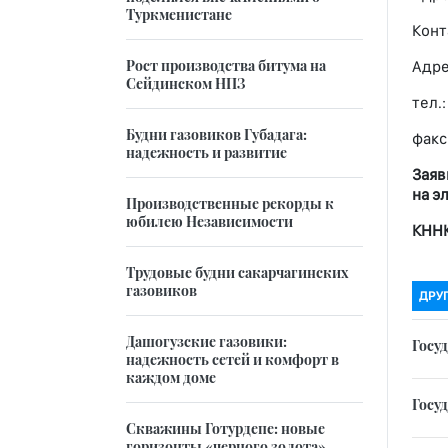
Туркменистане
Конт
Рост производства битума на
Адре
Сейдинском НПЗ
тел.:
Будни газовиков Губадага:
факс
надежность и развитие
Заяв
на э
Производственные рекорды к
юбилею Независимости
КНН
Трудовые будни сакарчагинских
газовиков
ДРУ
Дашогузские газовики:
Госу
надежность сетей и комфорт в
каждом доме
Госу
Скважины Готурдепе: новые
горизонты «черного золота»