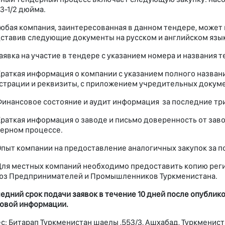
 3-1/2 дюйма.
я компания, заинтересованная в данном тендере, может по
ставив следующие документы на русском и английском язык
аявка на участие в тендере с указанием номера и названия 
раткая информация о компании с указанием полного названия
страции и реквизиты, с приложением учредительных докум
инансовое состояние и аудит информация за последние три
раткая информация о заводе и письмо доверенность от зав
ерном процессе.
пыт компании на предоставление аналогичных закупок за по
ля местных компаний необходимо предоставить копию рег
юз Предпринимателей и Промышленников Туркменистана.
едний срок подачи заявок в течение 10 дней после опубли
овой информации.
с: Битарап Туркменистан шаелы ,553/3, Ашхабад, Туркменис