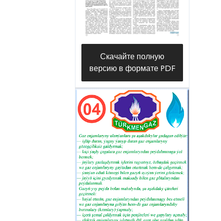
государственных концернах
«Türkmengaz», «Türkmennebit»,
«Türkmenhimiýa», в
государственной корпорации
Скачайте полную
«Türkmengeologiýa»
версию в формате PDF
нефтегазового комплекса
страны, а также в научно-
исследовательских институтах и
соответствующих отраслевых
ведомствах.
Как известно, Балканский велаят
является наиболее развитым и
перспективным регионом
топливно-энергетического
сектора, который служит