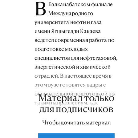
В
Балканабатском филиале
Международного
университета нефти и газа
имени Ягшыгелди Какаева
ведется современная работа по
подготовке молодых
специалистов для нефтегазовой,
энергетической и химической
отраслей. В настоящее время в
этом вузе готовятся кадры с
основательной подготовкой по
Материал только
таким направлениям, как
для подписчиков
геология нефти и газа,
геофизические методы поиска и
Чтобы дочитать материал
разведки полезных ископаемых,