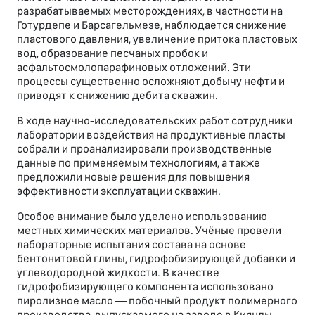
разрабатываемых месторождениях, в частности на
Готурдепе и Барсагельмезе, наблюдается снижение
пластового давления, увеличение притока пластовых
вод, образование песчаных пробок и
асфальтосмолопарафиновых отложений. Эти
процессы существенно осложняют добычу нефти и
приводят к снижению дебита скважин.
В ходе научно-исследовательских работ сотрудники
лаборатории воздействия на продуктивные пласты
собрали и проанализировали производственные
данные по применяемым технологиям, а также
предложили новые решения для повышения
эффективности эксплуатации скважин.
Особое внимание было уделено использованию
местных химических материалов. Учёные провели
лабораторные испытания состава на основе
бентонитовой глины, гидрофобизирующей добавки и
углеводородной жидкости. В качестве
гидрофобизирующего компонента использовано
пиролизное масло — побочный продукт полимерного
производства, выпускаемого на заводе в Киянлы.