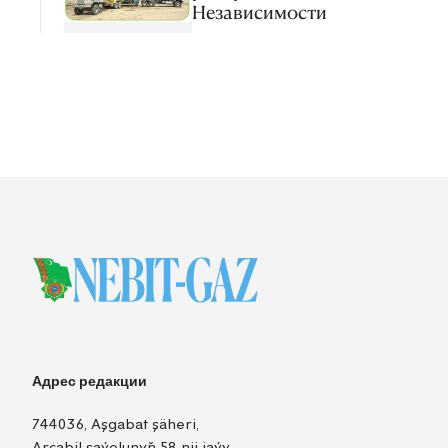
Независимости
Адрес редакции
744036, Aşgabat şäheri,
Arçabil şaýolunyň 58-nji jaýy