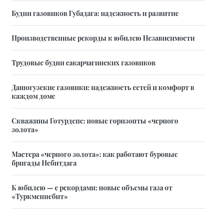
Будни газовиков Губадага: надежность и развитие
Производственные рекорды к юбилею Независимости
Трудовые будни сакарчагинских газовиков
Дашогузские газовики: надежность сетей и комфорт в
каждом доме
Скважины Готурдепе: новые горизонты «черного
золота»
Мастера «черного золота»: как работают буровые
бригады Небитдага
К юбилею — с рекордами: новые объемы газа от
«Туркменнебит»