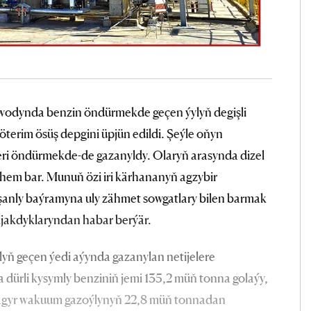
zawodynda benzin öndürmekde geçen ýylyň degişli
öterim ösüş depgini üpjün edildi. Şeýle oňyn
mleri öndürmekde-de gazanyldy. Olaryň arasynda dizel
 hem bar. Munuň özi iri kärhananyň agzybir
 şanly baýramyna uly zähmet sowgatlary bilen barmak
ljakdyklaryndan habar berýär.
lyň geçen ýedi aýynda gazanylan netijelere
dürli kysymly benziniň jemi 135,2 müň tonna golaýy,
, agyr wakuum gazoýlynyň 22,8 müň tonnadan