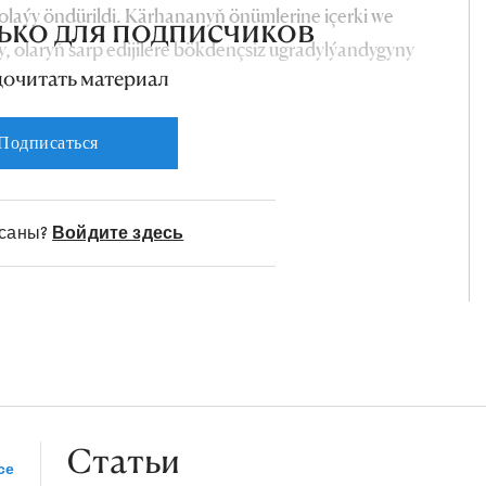
olaýy öndürildi. Kärhananyň önümlerine içerki we
ько для подписчиков
y, olaryň sarp edijilere bökdençsiz ugradylýandygyny
дочитать материал
Подписаться
исаны?
Войдите здесь
Статьи
се