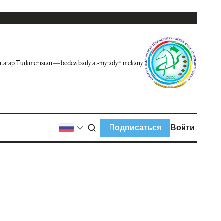
itarap Türkmenistan — bedew batly at-myradyň mekany
Подписаться
Войти