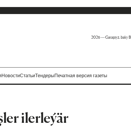
2026 — Garaşsyz, baky B
я
Новости
Статьи
Тендеры
Печатная версия газеты
ler ilerleýär