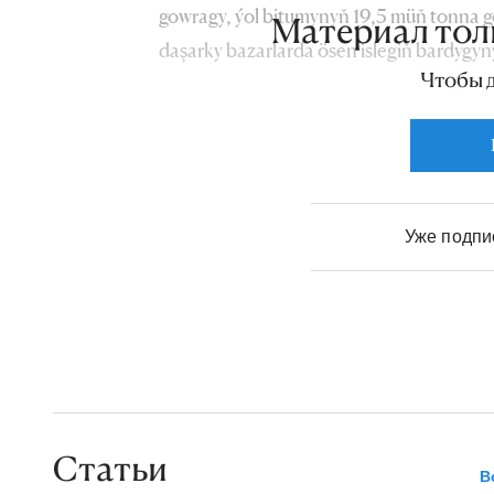
gowragy, ýol bitumynyň 19,5 müň tonna g
Материал тол
daşarky bazarlarda ösen islegiň bardygyn
Чтобы 
hem bellemek ýerlikli bolar.
Уже подп
Статьи
В