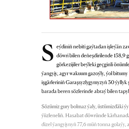
S
eýdiniň nebiti gaýtadan işleýän 
döwri bilen deňeşdirilende 158,9 g
görkezijiler beýleki geçginli önü
ýangyjy, agyr wakuum gazoýly, ýol bitumy
işgärleriniň Garaşsyzlygymyzyň 30 ýyllyk
barada beren sözlerinde abraý bilen tapy
Sözümiz gury bolmaz ýaly, üstümizdäki ýy
ýüzleneliň. Hasabat döwründe kärhanada 
dizel ýangyjynyň 77,6 müň tonna golaýy