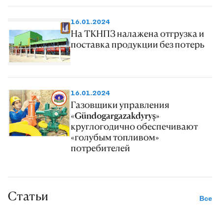
almagyň usullary» we ş.m. temalarda
16.01.2024
söz sözlediler. Olaryň çykyşynda alyp
На ТКНПЗ налажена отгрузка и
barýan seljermeleri, derňewleri, ylmy
поставка продукции без потерь
çemeleşmeleri giňişleýin beýan edildi.
16.01.2024
Газовщики управления
«Gündogargazakdyryş»
круглогодично обеспечивают
«голубым топливом»
потребителей
Статьи
Все