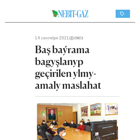
14 сентября 2021
19851
Baş baýrama
bagyşlanyp
geçirilen ylmy-
amaly maslahat