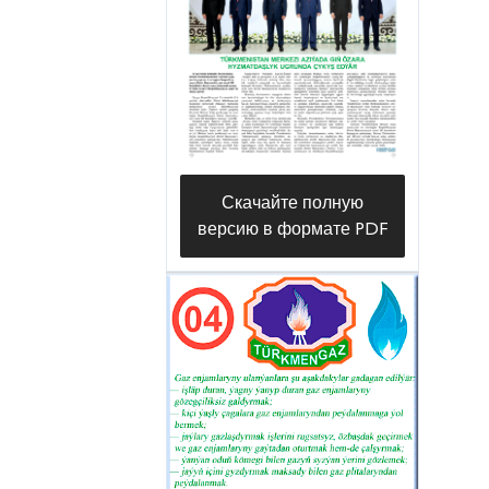
maglumatlary awtomatlaşdyryş
usullarda interpretirlemek
barlaghanasynyň müdiri Hatyja
Çopanowa, gazy çuňňur gaýtadan
işlemek sektorynyň inženeri Aýjemal
Mämmedowa, Himiýa institutynyň
Скачайте полную
senagat himiýasy barlaghanasynyň
версию в формате PDF
müdiri Rejepnur Nurberdiýew, fiziki-
himiki seljerme we güwänama
bölüminiň ylmy işgäri Ogulnur
Jumaýewa, Ýagşygeldi Kakaýew
adyndaky Halkara nebit we gaz
uniwersitetiniň öwreniji mugallymy
Mähriban Keroglyýewa, Türkmen
döwlet binagärlik-gurluşyk institutynyň