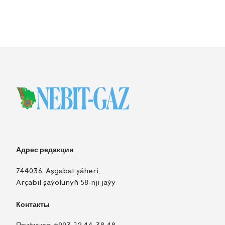
Адрес редакции
744036, Aşgabat şäheri,
Arçabil şaýolunyň 58-nji jaýy
Контакты