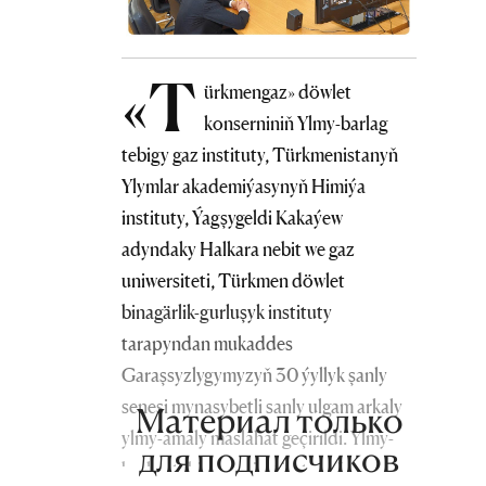
«T
ürkmengaz» döwlet
konserniniň Ylmy-barlag
tebigy gaz instituty, Türkmenistanyň
Ylymlar akademiýasynyň Himiýa
instituty, Ýagşygeldi Kakaýew
adyndaky Halkara nebit we gaz
uniwersiteti, Türkmen döwlet
binagärlik-gurluşyk instituty
tarapyndan mukaddes
Garaşsyzlygymyzyň 30 ýyllyk şanly
senesi mynasybetli sanly ulgam arkaly
Материал только
ylmy-amaly maslahat geçirildi. Ylmy-
для подписчиков
barlag tebigy gaz institutynyň umumy