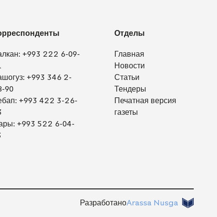
орреспонденты
Отделы
алкан:
+993 222 6-09-
Главная
1
Новости
ашогуз:
+993 346 2-
Статьи
8-90
Тендеры
ебап:
+993 422 3-26-
Печатная версия
3
газеты
ары:
+993 522 6-04-
3
Разработано
Arassa Nusga