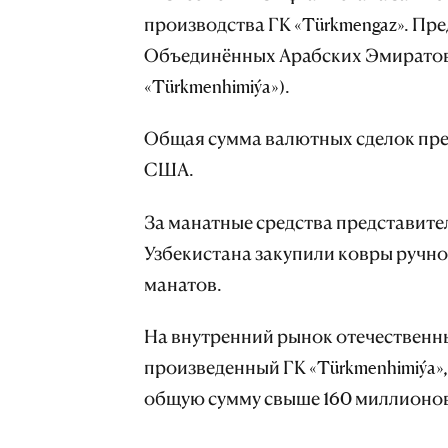
производства ГК «Türkmengaz». Пр
Объединённых Арабских Эмиратов 
«Türkmenhimiýa»).
Общая сумма валютных сделок пре
США.
За манатные средства представите
Узбекистана закупили ковры ручно
манатов.
На внутренний рынок отечественн
произведенный ГК «Türkmenhimiýa»
общую сумму свыше 160 миллионов