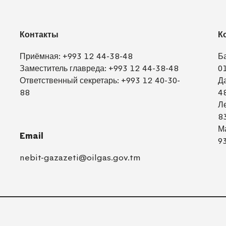
Контакты
К
Приёмная:
+993 12 44-38-48
Б
Заместитель главреда:
+993 12 44-38-48
0
Ответственный секретарь:
+993 12 40-30-
Д
88
4
Л
8
М
Email
9
nebit-gazazeti@oilgas.gov.tm