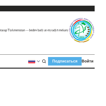
itarap Türkmenistan — bedew batly at-myradyň mekany
Подписаться
Войти