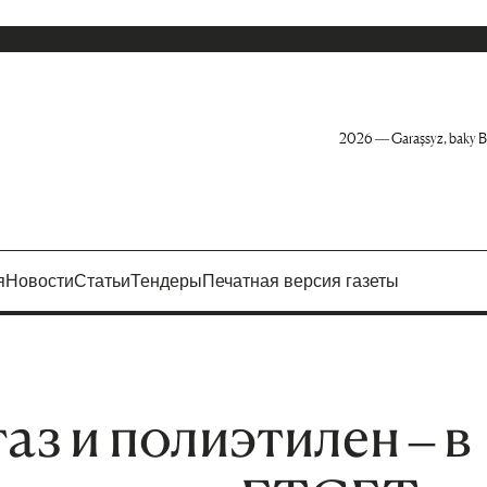
2026 — Garaşsyz, baky B
я
Новости
Статьи
Тендеры
Печатная версия газеты
з и полиэтилен – в