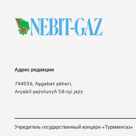
Адрес редакции
744036, Aşgabat şäheri,
Arçabil şaýolunyň 58-nji jaýy
Учредитель государственный концерн «Туркменгаз»