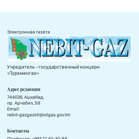
Электронная газета
Учредитель - государственный концерн
«Туркменгаз»
Адрес редакции
744036, Ашхабад,
пр. Арчабил, 58
Email:
nebit-gazgazeti@oilgas.gov.tm
Контакты
Приёмная:
+993 12 40-30-88