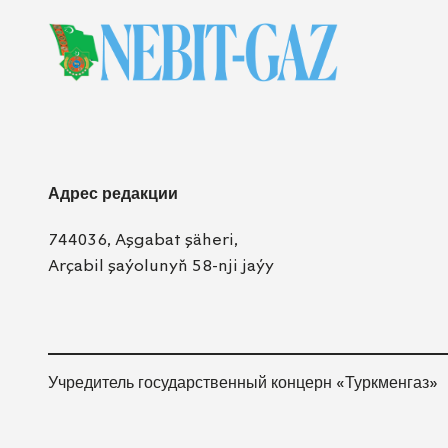
Адрес редакции
744036, Aşgabat şäheri,
Arçabil şaýolunyň 58-nji jaýy
Учредитель государственный концерн «Туркменгаз»