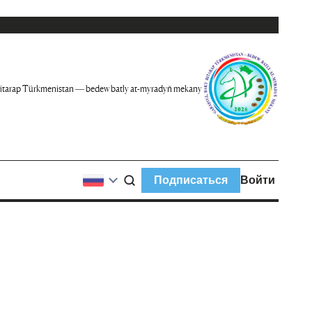
itarap Türkmenistan — bedew batly at-myradyň mekany
Подписаться
Войти