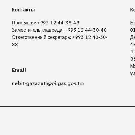
Контакты
К
Приёмная:
+993 12 44-38-48
Б
Заместитель главреда:
+993 12 44-38-48
0
Ответственный секретарь:
+993 12 40-30-
Д
88
4
Л
8
М
Email
9
nebit-gazazeti@oilgas.gov.tm