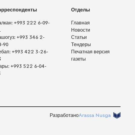
орреспонденты
Отделы
алкан:
+993 222 6-09-
Главная
1
Новости
ашогуз:
+993 346 2-
Статьи
8-90
Тендеры
ебап:
+993 422 3-26-
Печатная версия
3
газеты
ары:
+993 522 6-04-
3
Разработано
Arassa Nusga