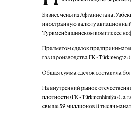
Бизнесмены из Афганистана, Узбек
иностранную валюту авиационный 
Туркменбашинском комплексе неф
Предметом сделок предпринимател
газ (производства ГК «Türkmengaz»
Общая сумма сделок составила бо
На внутренний рынок отечественн
плотности (ГК «Türkmenhimiýa»), а
свыше 39 миллионов 11 тысяч манат