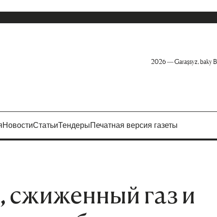
2026 — Garaşsyz, baky B
я
Новости
Статьи
Тендеры
Печатная версия газеты
 сжиженный газ и