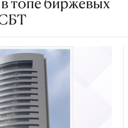
 в топе биржевых
ТСБТ