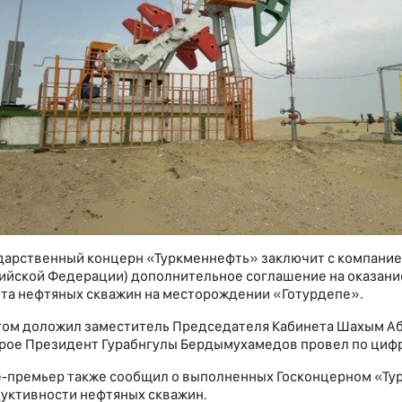
дарственный концерн «Туркменнефть» заключит с компанией
ийской Федерации) дополнительное соглашение на оказани
та нефтяных скважин на месторождении «Готурдепе».
том доложил заместитель Председателя Кабинета Шахым Аб
рое Президент Гурабнгулы Бердымухамедов провел по цифр
-премьер также сообщил о выполненных Госконцерном «Ту
уктивности нефтяных скважин.