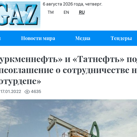
6 августа 2026 года, четверг.
TM
EN
RU
и
Новости мира
Медиа
Тендеры
уркменнефть» и «Татнефть» п
псоглашение о сотрудничестве 
отурдепе»
 17.01.2022
4635