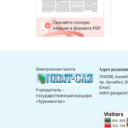
Скачайте полную
версию в формате PDF
Адрес редакци
Электронная газета
744036, Ашхаб
пр. Арчабил, 5
Email:
Учредитель -
nebit-gazgazet
государственный концерн
«Туркменгаз»