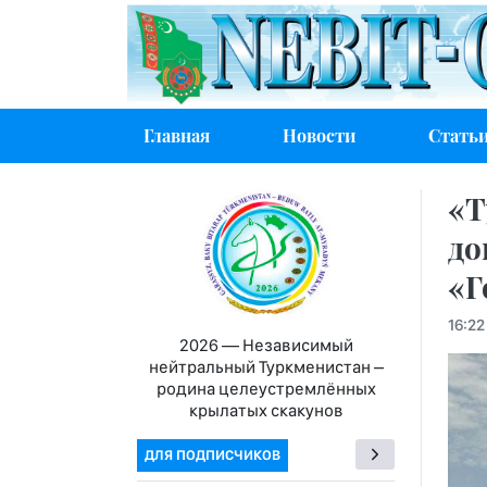
Главная
Новости
Стать
«Т
до
«Г
16:22
2026 — Независимый
нейтральный Туркменистан –
родина целеустремлённых
крылатых скакунов
ДЛЯ ПОДПИСЧИКОВ