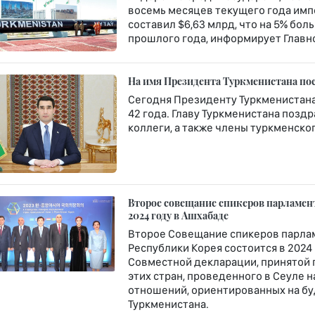
восемь месяцев текущего года импо
составил $6,63 млрд, что на 5% бо
прошлого года, информирует Главн
На имя Президента Туркменистана по
Сегодня Президенту Туркменистан
42 года. Главу Туркменистана позд
коллеги, а также члены туркменско
Второе совещание спикеров парламент
2024 году в Ашхабаде
Второе Совещание спикеров парлам
Республики Корея состоится в 2024 
Совместной декларации, принятой 
этих стран, проведенного в Сеуле 
отношений, ориентированных на б
Туркменистана.