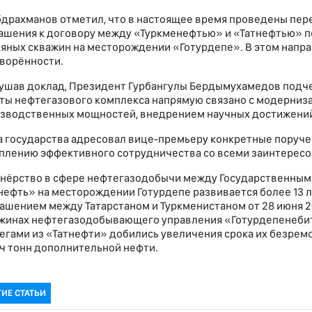
драхманов отметил, что в настоящее время проведены пе
ашения к договору между «Туркменефтью» и «Татнефтью» п
яных скважин на месторождении «Готурдепе». В этом напр
ворённости.
ушав доклад, Президент Гурбангулы Бердымухамедов подче
ты нефтегазового комплекса напрямую связано с модерниз
зводственных мощностей, внедрением научных достижений
а государства адресовал вице-премьеру конкретные поруч
плению эффективного сотрудничества со всеми заинтерес
нёрство в сфере нефтегазодобычи между Государственным
нефть» на месторождении Готурдепе развивается более 13 
ашением между Татарстаном и Туркменистаном от 28 июня 20
жинах нефтегазодобывающего управления «Готурдепенебит
егами из «Татнефти» добились увеличения срока их безремо
ч тонн дополнительной нефти.
ГИЕ СТАТЬИ