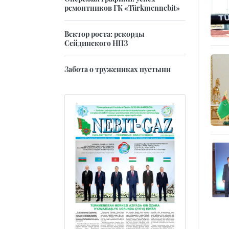
ремонтников ГК «Türkmennebit»
Вектор роста: рекорды
Сейдинского НПЗ
Забота о тружениках пустыни