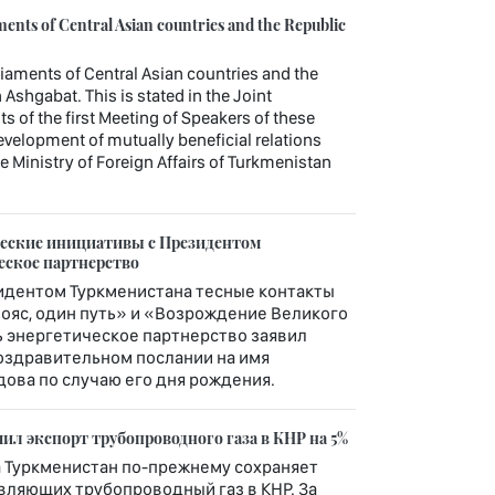
ments of Central Asian countries and the Republic
iaments of Central Asian countries and the
 Ashgabat. This is stated in the Joint
s of the first Meeting of Speakers of these
Development of mutually beneficial relations
the Ministry of Foreign Affairs of Turkmenistan
ческие инициативы с Президентом
еское партнерство
идентом Туркменистана тесные контакты
ояс, один путь» и «Возрождение Великого
ь энергетическое партнерство заявил
оздравительном послании на имя
ва по случаю его дня рождения.
ил экспорт трубопроводного газа в КНР на 5%
а Туркменистан по-прежнему сохраняет
вляющих трубопроводный газ в КНР. За