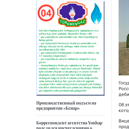
Госу
Росс
деби
Производственный подъем на
Об э
предприятии «Кенар»
кото
Вице
Корреспондент агентства Yonhap
прод
поделился впечатлениями о