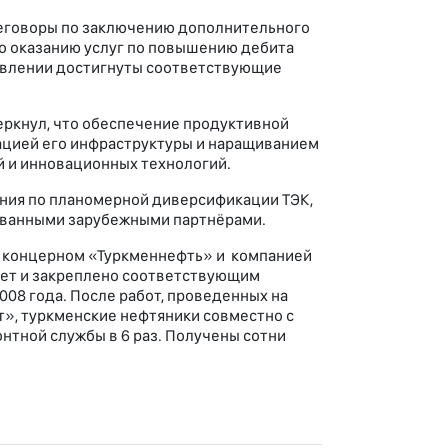
реговоры по заключению дополнительного
о оказанию услуг по повышению дебита
авлении достигнуты соответствующие
ркнул, что обеспечение продуктивной
ацией его инфраструктуры и наращиванием
 и инновационных технологий.
ения по планомерной диверсификации ТЭК,
ованными зарубежными партнёрами.
 концерном «Туркменнефть» и компанией
лет и закреплено соответствующим
08 года. После работ, проведенных на
», туркменские нефтяники совместно с
нтной службы в 6 раз. Получены сотни