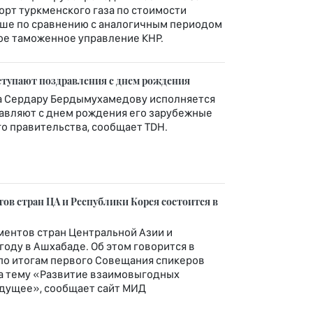
рт туркменского газа по стоимости
льше по сравнению с аналогичным периодом
ое таможенное управление КНР.
ступают поздравления с днем рождения
а Сердару Бердымухамедову исполняется
равляют с днем рождения его зарубежные
го правительства, сообщает TDH.
ов стран ЦА и Республики Корея состоится в
ентов стран Центральной Азии и
году в Ашхабаде. Об этом говорится в
по итогам первого Совещания спикеров
на тему «Развитие взаимовыгодных
удущее», сообщает сайт МИД