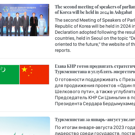
The second meeting of speakers of parlia
of Korea will be held in 2024 in Ashgabat
The second Meeting of Speakers of Parl
Republic of Korea will be held in 2024 in
Declaration adopted following the result
countries, held in Seoul on the topic “
oriented to the future,” the website of 
reports.
Глава КНР готов продвигать стратеги
Туркменистана и углублять энергетич
О готовности поддерживать с През
для продвижения проектов «Один п
Шелкового пути», а также углублят
Председатель КНР Си Цзиньпин в п
Президента Сердара Бердымухамедо
Туркменистан за январь-август увелич
По итогам января-августа 2023 год
лидерство среди государств, поста