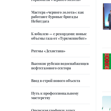
Мастера «черного золота»: как
работают буровые бригады
Небитдага
К юбилею — с рекордами: новые
объемы газа от «Туркменнебит»
Ритмы «Дехистана»
Высокие рубежи водоснабженцев
нефтегазового сектора
Ввод в строй нового объекта
Путь к профессиональному
мастерству
Опережая графики: успех