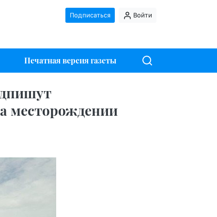
Подписаться
Войти
Печатная версия газеты
одпишут
на месторождении