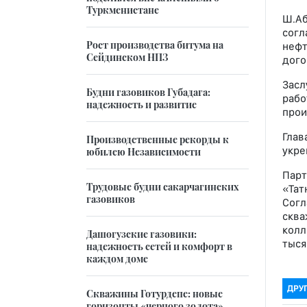
Туркменистане
Ш.Аб
согл
Рост производства битума на
нефт
Сейдинском НПЗ
дого
Засл
Будни газовиков Губадага:
рабо
надежность и развитие
прои
Глав
Производственные рекорды к
укре
юбилею Независимости
Парт
Трудовые будни сакарчагинских
«Тат
газовиков
Согл
сква
колл
Дашогузские газовики:
тыся
надежность сетей и комфорт в
каждом доме
ДРУ
Скважины Готурдепе: новые
горизонты «черного золота»