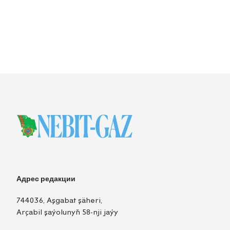
Адрес редакции
744036, Aşgabat şäheri,
Arçabil şaýolunyň 58-nji jaýy