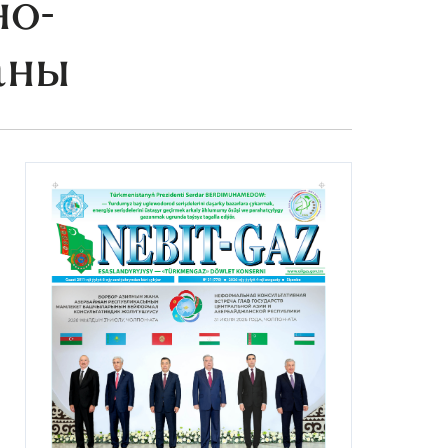
но-
аны