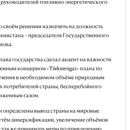
е руководителей топливно-энергетического
 своём решении назначить на должность
енистана – председателя Государственного
нова.
лава государства сделал акцент на важности
енным концерном «Türkmengaz» плана по
печения в необходимом объёме природным
их потребителей страны, бесперебойного
иженным газом.
и определены вывод страны на мировые
утём диверсификации, увеличение объёмов
т также принимать меры по привлечению