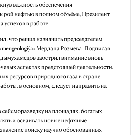
ркнув важность обеспечения
ырой нефтью в полном объёме, Президент
 успехов в работе.
л, что решил назначить председателем
mengeologiýa» Мердана Розыева. Подписав
рдымухамедов заострил внимание вновь
чевых аспектах предстоящей деятельности.
ных ресурсов природного газа в стране
аботы, в основном, следует направить на
сейсморазведку на площадях, богатых
лять и осваивать новые нефтяные
 значение поиску научно обоснованных