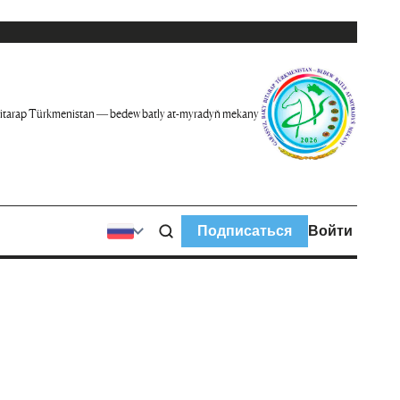
itarap Türkmenistan — bedew batly at-myradyň mekany
Подписаться
Войти