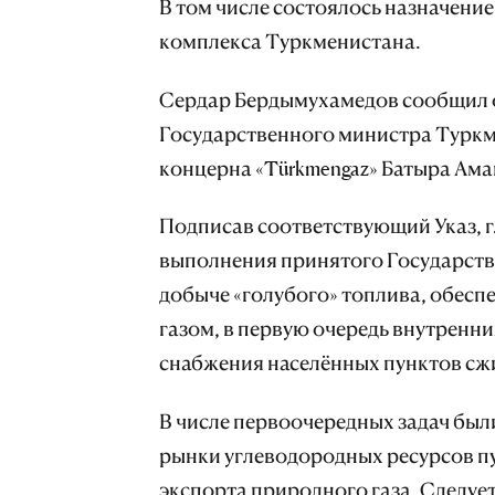
В том числе состоялось назначени
комплекса Туркменистана.
Сердар Бердымухамедов сообщил о
Государственного министра Туркм
концерна «Türkmengaz» Батыра Ама
Подписав соответствующий Указ, г
выполнения принятого Государств
добыче «голубого» топлива, обес
газом, в первую очередь внутренн
снабжения населённых пунктов сж
В числе первоочередных задач был
рынки углеводородных ресурсов п
экспорта природного газа. Следуе