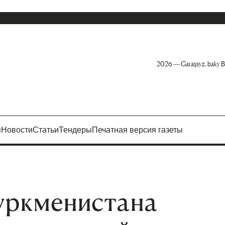
2026 — Garaşsyz, baky B
я
Новости
Статьи
Тендеры
Печатная версия газеты
уркменистана