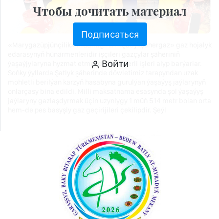
Чтобы дочитать материал
Подписаться
«Marygazüpjünçilik» müdirliginiň «Şatlykşähergaz» gaz hojalyk
edarasynyň hünärmenleridir işçileri gazçylar şäheriniň
Войти
ýaşaýjylaryna hyzmat etmekde tutanýerli işleri alyp barýarlar.
Soňky ýyllarda Şatlyk şäherinde döwletimiz tarapyndan uzak
möhletli berilýän karzyň hasabyna gurulýan ýaşaýyş jaýlarynyň
onlarçasy bina edildi. Milli maksatnama esasynda şol ýaşaýyş
jaýlaryny gazlaşdyrmak üçin uzynlygy 1 müň 514 metr bolan orta
hem-de pes basyşly gaz geçirijileri çekilipdir. Şeýl