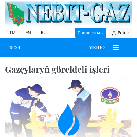
TM
EN
RU
Подписаться
Войти
МЕНЮ
18:28
Gazçylaryň göreldeli işleri