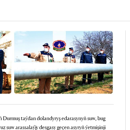
iň Durmuş taýdan dolandyryş edarasynyň suw, bug
z suw arassalaýjy desgasy geçen asyryň ýetmişinji