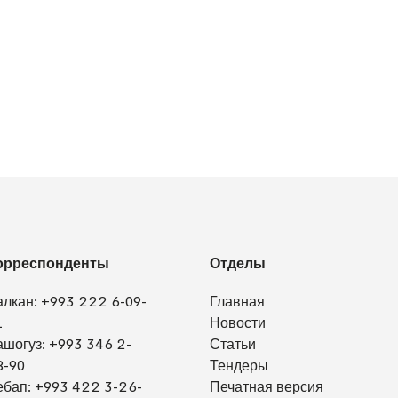
орреспонденты
Отделы
алкан:
+993 222 6-09-
Главная
1
Новости
ашогуз:
+993 346 2-
Статьи
8-90
Тендеры
ебап:
+993 422 3-26-
Печатная версия