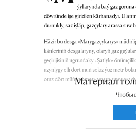
ýyllarynda baý gaz goruna 
döwründe işe girizilen kärhanadyr. Ulanma
durnukly, saz işläp, gazçylary arassa suw 
Häzir bu desga «Marygazçykaryş» müdirli
känleriniň desgalaryny, olaryň gaz guýul
geçirijisiniň ugrundaky «Şatlyk» önümçil
uzynlygy elli dört müň sekiz ýüz metr bolan
otuz dört müň kubmetr arassa suw ugrady
Материал тол
Чтобы 