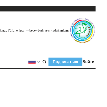
itarap Türkmenistan — bedew batly at-myradyň mekany
Подписаться
Войти