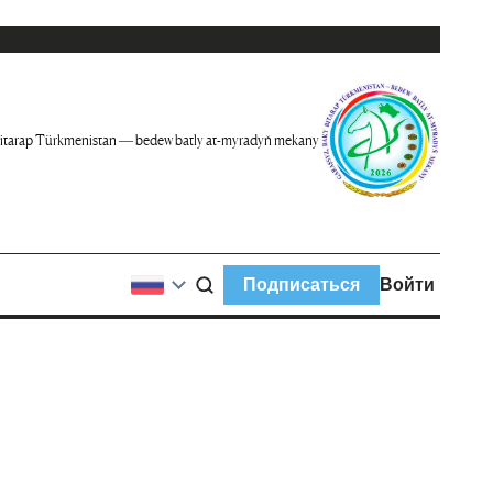
itarap Türkmenistan — bedew batly at-myradyň mekany
Подписаться
Войти