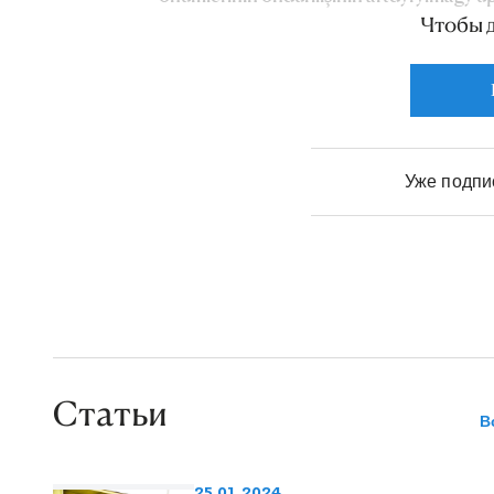
Чтобы 
Reýimguly Orazow gürrüň berýär.
Уже подп
Статьи
В
25.01.2024