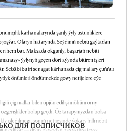
ümçilik kärhanalarynda şanly ýyly üstünliklere
joşýar. Olaryň hatarynda Seýdiniň nebiti gaýtadan
leri hem bar. Maksada okgunly, başarjaň nebiti
amanasy» ýylynyň geçen dört aýynda bitiren işleri
r. Sebäbi bu iri senagat kärhanada çig mallary çuňňur
rytlyk önümleri öndürmekde gowy netijelere eýe
igiň çig mallar bilen üpjün edilişi möhüm orny
 özgerişlikler bolup geçdi. Öz tarapymyzdan bolsa
ly işledilmegi, şonuň netijesinde ýokary hilli nebit
ько для подписчиков
pjün edilýär — diýip, zawodyň baş ykdysatçysy