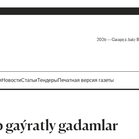
2026 — Garaşsyz, baky B
я
Новости
Статьи
Тендеры
Печатная версия газеты
p gaýratly gadamlar