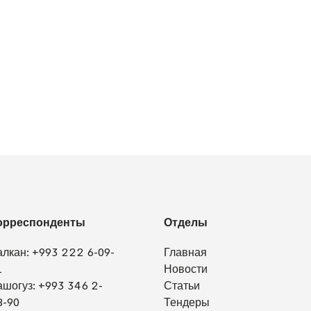
орреспонденты
Отделы
алкан:
+993 222 6-09-
Главная
1
Новости
ашогуз:
+993 346 2-
Статьи
8-90
Тендеры