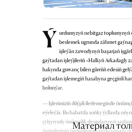
Ý
urdumyzyň nebitgaz toplumynyň ön
beslemek ugrunda zähmet gaýnap 
işleýän zawodynyň başarjaň işgär
gaýtadan işleýjileriň «Halkyň Arkadagly z
hakynda guwanç bilen gürrüň edesiň gelýä
gaýtadan işlemegiň hasabyna geçginli ha
bolunýar.
— Işlerimiziň düýpli ilerlemeginde önümçil
eýeleýär. Bu babatda soňky ýyllarda oňyn
çylşyrymly önümçilik desgalarynyň sazlaşyk
Материал тол
önümleriniň öndürilişiniň artdyrylmagy ü