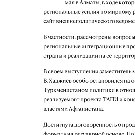
мая в Алматы, в ходе кот
региональные усилия по мирному 
сайт внешнеполитического ведомс
В частности, рассмотрены вопрос
региональные интеграционные пр
страны и реализации на ее террит
В своем выступлении заместитель
В.Хаджиев особо остановился на 
Туркменистаном политики в отнош
реализуемого проекта ТАПИ и кон
властями Афганистана.
Достигнута договоренность о про
формата на регулярной основе. П