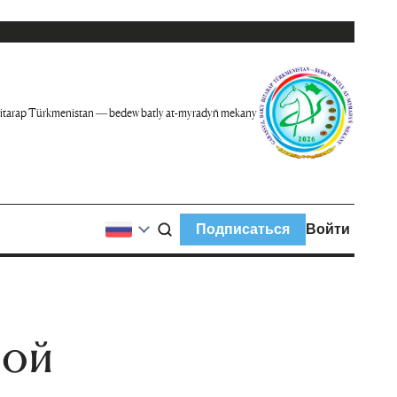
itarap Türkmenistan — bedew batly at-myradyň mekany
Подписаться
Войти
ной