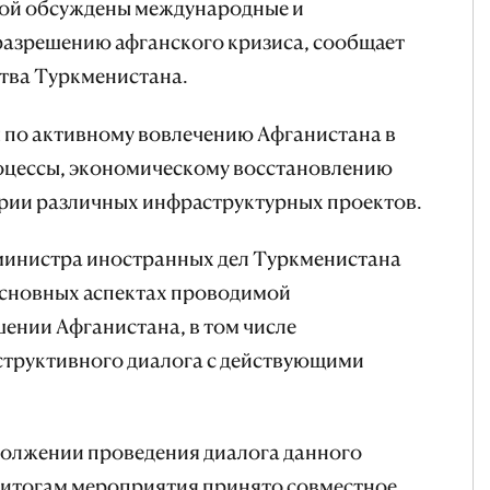
орой обсуждены международные и
разрешению афганского кризиса, сообщает
тва Туркменистана.
ы по активному вовлечению Афганистана в
оцессы, экономическому восстановлению
ории различных инфраструктурных проектов.
 министра иностранных дел Туркменистана
основных аспектах проводимой
ении Афганистана, в том числе
структивного диалога с действующими
должении проведения диалога данного
о итогам мероприятия принято совместное