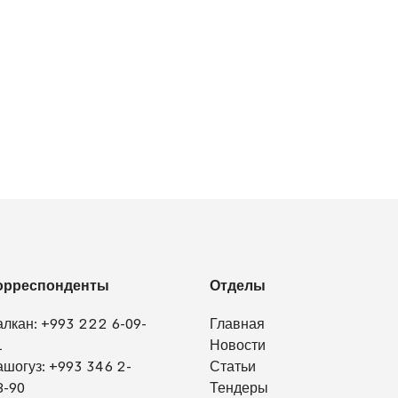
орреспонденты
Отделы
алкан:
+993 222 6-09-
Главная
1
Новости
ашогуз:
+993 346 2-
Статьи
8-90
Тендеры