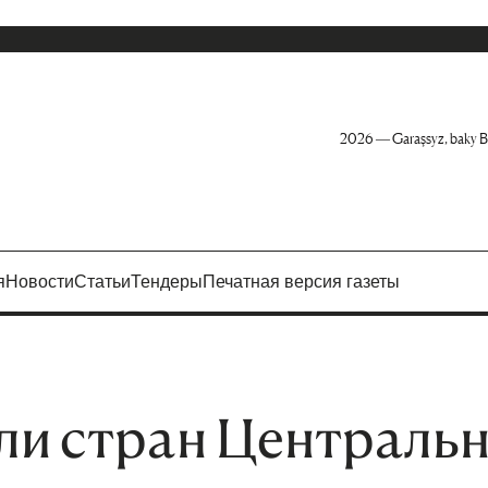
2026 — Garaşsyz, baky B
я
Новости
Статьи
Тендеры
Печатная версия газеты
ли стран Централь