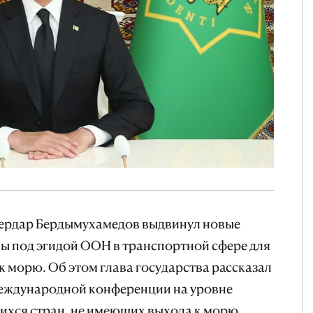
ердар Бердымухамедов выдвинул новые
 под эгидой ООН в транспортной сфере для
к морю. Об этом глава государства рассказал
еждународной конференции на уровне
хся стран, не имеющих выхода к морю,