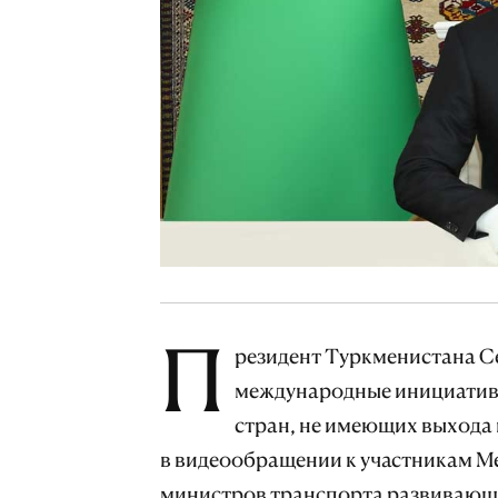
П
резидент Туркменистана С
международные инициативы
стран, не имеющих выхода 
в видеообращении к участникам М
министров транспорта развивающи