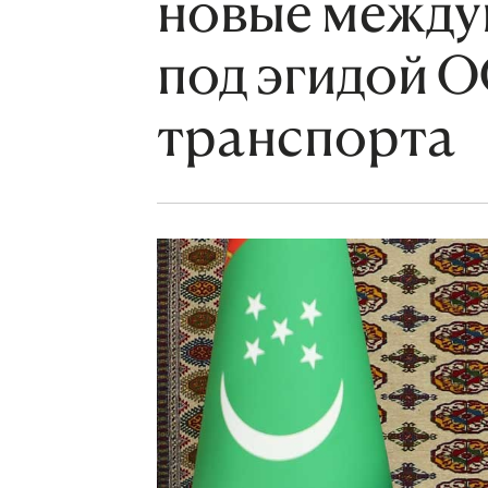
новые между
под эгидой О
транспорта