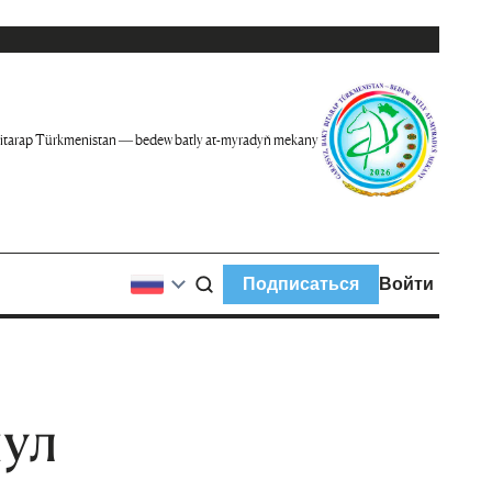
itarap Türkmenistan — bedew batly at-myradyň mekany
Подписаться
Войти
ул