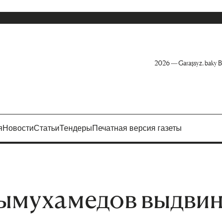
2026 — Garaşsyz, baky B
я
Новости
Статьи
Тендеры
Печатная версия газеты
ымухамедов выдвин