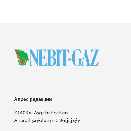
Адрес редакции
744036, Aşgabat şäheri,
Arçabil şaýolunyň 58-nji jaýy