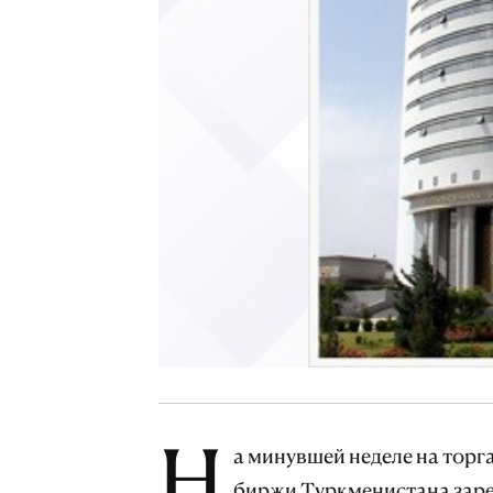
Н
а минувшей неделе на тор
биржи Туркменистана заре