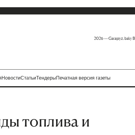
2026 — Garaşsyz, baky B
я
Новости
Статьи
Тендеры
Печатная версия газеты
ды топлива и