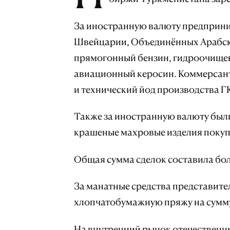
За иностранную валюту предприни
Швейцарии, Объединённых Арабск
прямогонный бензин, гидроочищен
авиационный керосин. Коммерсант
и технический йод производства ГК
Также за иностранную валюту был
крашеные махровые изделия покуп
Общая сумма сделок составила бо
За манатные средства представите
хлопчатобумажную пряжу на сумму
На внутренний рынок отечественн