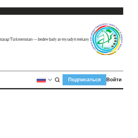
itarap Türkmenistan — bedew batly at-myradyň mekany
Подписаться
Войти