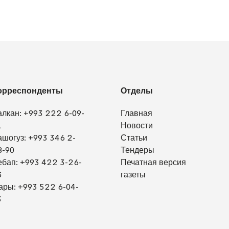
орреспонденты
Отделы
алкан:
+993 222 6-09-
Главная
1
Новости
ашогуз:
+993 346 2-
Статьи
8-90
Тендеры
ебап:
+993 422 3-26-
Печатная версия
3
газеты
ары:
+993 522 6-04-
3