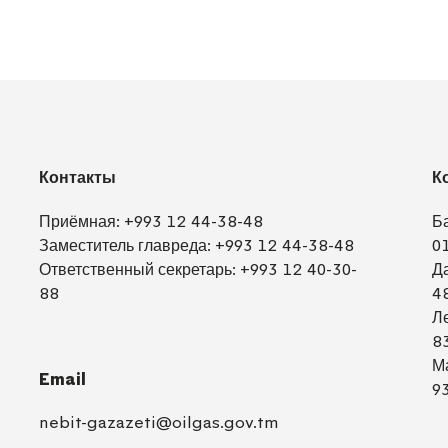
Контакты
К
Приёмная:
+993 12 44-38-48
Б
Заместитель главреда:
+993 12 44-38-48
0
Ответственный секретарь:
+993 12 40-30-
Д
88
4
Л
8
М
Email
9
nebit-gazazeti@oilgas.gov.tm