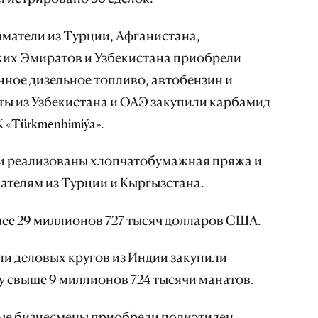
матели из Турции, Афганистана,
их Эмиратов и Узбекистана приобрели
ное дизельное топливо, автобензин и
ы из Узбекистана и ОАЭ закупили карбамид
 «Türkmenhimiýa».
и реализованы хлопчатобумажная пряжа и
ателям из Турции и Кыргызстана.
лее 29 миллионов 727 тысяч долларов США.
ли деловых кругов из Индии закупили
 свыше 9 миллионов 724 тысячи манатов.
ые бизнесмены приобрели полиэтилен