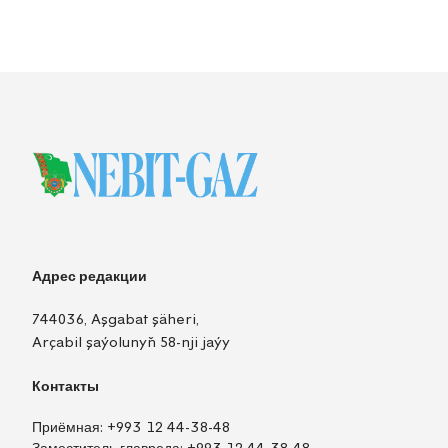
Адрес редакции
744036, Aşgabat şäheri,
Arçabil şaýolunyň 58-nji jaýy
Контакты
Приёмная:
+993 12 44-38-48