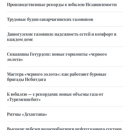
Производственные рекорды к юбилею Независимости
Трудовые будни сакарчагинских газовиков
Дашогузские газовики: надежность сетей и комфорт в
каждом доме
Скважины Готурдепе: новые горизонты «черного
золота»
Мастера «черного золота»: как работают буровые
бригады Небитдага
К юбилею — с рекордами: новые объемы газа от
«Туркменнебит»
Ритмы «Дехистана»
Высокие рубежи водоснабженцев нефтегазового сектора