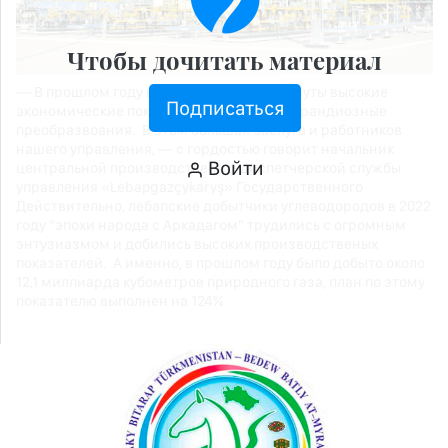
Чтобы дочитать материал
— В прошлом году в стране были достигнуты высокие
Подписаться
экономические показатели, произошли грандиозные
преобразвоания. В этом большая заслуга и работников
нашего управления, — с гордостью говорит начальник
Войти
центральной производственно-диспетчерской службы
управления «Lebapgazçykaryş» Государственного
Действительно, лебапские добытчики углеводородов в 2022
году “эпохи народа с Аркадагом” трудились с огромным
энтузиазмом и добились высоких производственых
показателей. А именно, в прошлом году было добыто около
12,1 миллиарда кубометров природного газа, план по этому
показателю выполнен на 124%