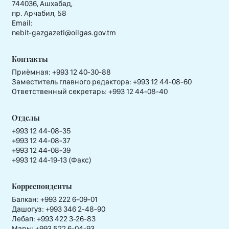
744036, Ашхабад,
пр. Арчабил, 58
Email:
nebit-gazgazeti@oilgas.gov.tm
Контакты
Приёмная:
+993 12 40-30-88
Заместитель главного редактора:
+993 12 44-08-60
Ответственный секретарь:
+993 12 44-08-40
Отделы
+993 12 44-08-35
+993 12 44-08-37
+993 12 44-08-39
+993 12 44-19-13 (Факс)
Корреспонденты
Балкан: +993 222 6-09-01
Дашогуз: +993 346 2-48-90
Лебап: +993 422 3-26-83
Мары: +993 522 6-04-93