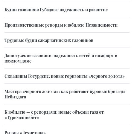
Будни газовиков Губадага: надежность и развитие
Производственные рекорды к юбилею Независимости
Трудовые будни сакарчагинских газовиков
Дашогузские газовики: надежность сетей и комфорт в
каждом доме
Скважины Готурдепе: новые горизонты «черного золота»
Мастера «черного золота»: как работают буровые бригады
Небитдага
К юбилею — с рекордами: новые объемы газа от
«Туркменнебит»
Ритмы «Дехистана»