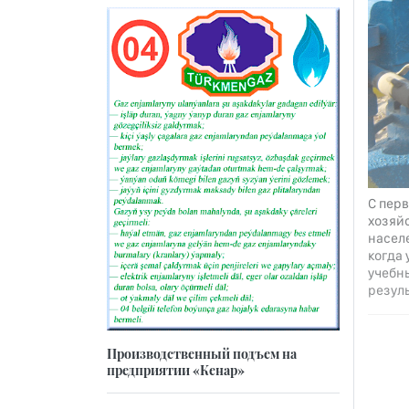
С пер
хозяй
насел
когда 
учебн
резуль
Производственный подъем на
предприятии «Кенар»