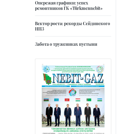
Опережая графики: успех
ремонтников ГК «Türkmennebit»
Вектор роста: рекорды Сейдинского
НПЗ
Забота о тружениках пустыни