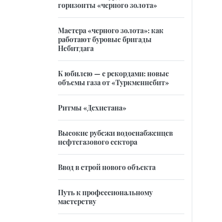
горизонты «черного золота»
Мастера «черного золота»: как
работают буровые бригады
Небитдага
К юбилею — с рекордами: новые
объемы газа от «Туркменнебит»
Ритмы «Дехистана»
Высокие рубежи водоснабженцев
нефтегазового сектора
Ввод в строй нового объекта
Путь к профессиональному
мастерству