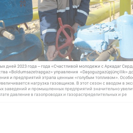
вых дней 2023 года – года «Счастливой молодежи с Аркадаг Сер
ства «Boldumsazetrapgaz» управления «Daşoguzgazüpjünçilik» д
ения и предприятий этрапа ценным «голубым топливом». Особое
увеличивается нагрузка газовщиков. В этот сезон с вводом в э
ых заведений и промышленных предприятий значительно увелич
тате давление в газопроводах и газораспределительных и ре