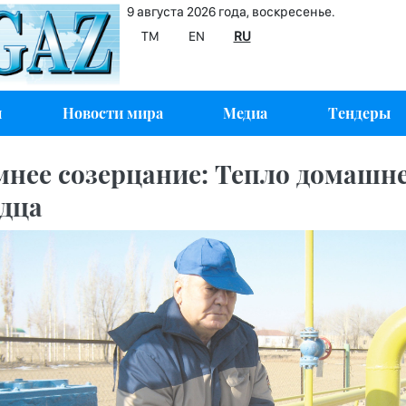
9 августа 2026 года, воскресенье.
TM
EN
RU
и
Новости мира
Медиа
Тендеры
мнее созерцание: Тепло домашне
рдца