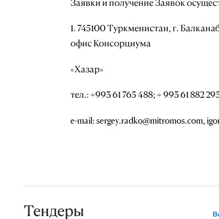
Заявки и получение Заявок осущес
1. 745100 Туркменистан, г. Балканаб
офис Консорциума
«Хазар»
тел.: +993 61 765 488; + 993 61 882 29
e-mail: sergey.radko@mitromos.com, ig
Тендеры
В