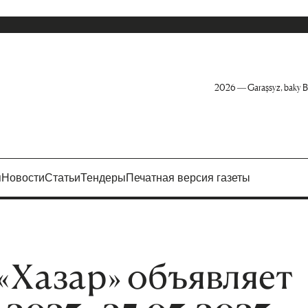
2026 — Garaşsyz, baky B
я
Новости
Статьи
Тендеры
Печатная версия газеты
«Хазар» объявляет