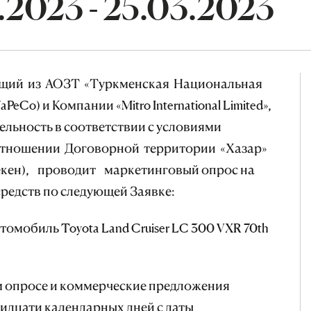
.2023 - 25.03.2023
ящий из АОЗТ «Туркменская Национальная
eCo) и Компании «Mitro International Limited»,
льность в соответствии с условиями
 отношении Договорной территории «Хазар»
кен), проводит маркетинговый опрос на
редств по следующей Заявке:
втомобиль Toyota Land Cruiser LC 300 VXR 70th
м опросе и коммерческие предложения
ридцати календарных дней с даты