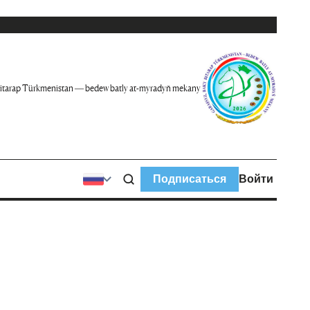
itarap Türkmenistan — bedew batly at-myradyň mekany
Подписаться
Войти