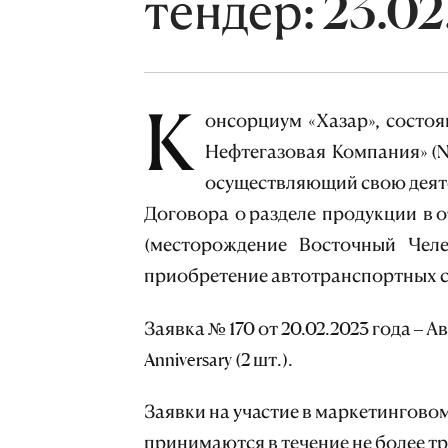
тендер: 23.02
К
онсорциум «Хазар», состо
Нефтегазовая Компания» (NaP
осуществляющий свою деяте
Договора о разделе продукции в
(месторождение Восточный Челе
приобретение автотранспортных с
Заявка № 170 от 20.02.2023 года – А
Anniversary (2 шт.).
Заявки на участие в маркетингово
принимаются в течение не более т