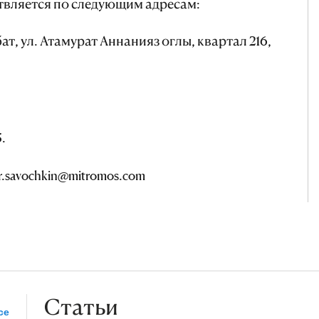
твляется по следующим адресам:
ат, ул. Атамурат Аннанияз оглы, квартал 216,
5.
or.savochkin@mitromos.com
Статьи
се