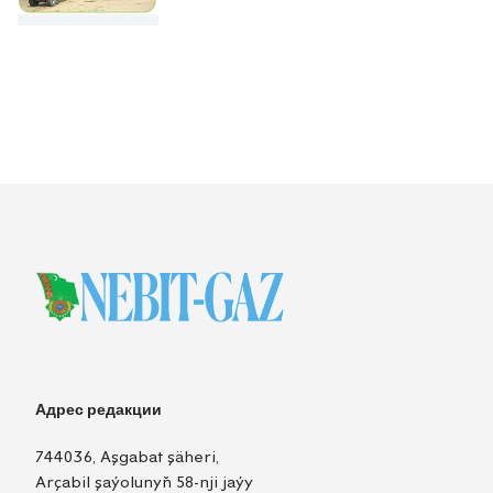
Адрес редакции
744036, Aşgabat şäheri,
Arçabil şaýolunyň 58-nji jaýy