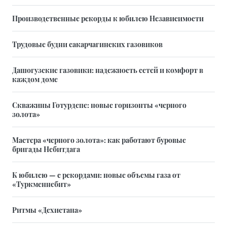
Производственные рекорды к юбилею Независимости
Трудовые будни сакарчагинских газовиков
Дашогузские газовики: надежность сетей и комфорт в
каждом доме
Скважины Готурдепе: новые горизонты «черного
золота»
Мастера «черного золота»: как работают буровые
бригады Небитдага
К юбилею — с рекордами: новые объемы газа от
«Туркменнебит»
Ритмы «Дехистана»