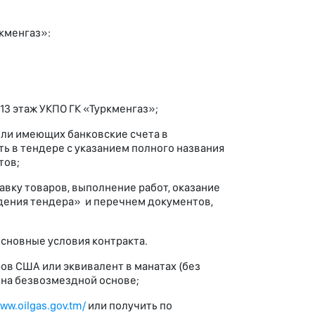
кменгаз»:
 13 этаж УКПО ГК «Туркменгаз»;
или имеющих банковские счета в
ь в тендере с указанием полного названия
тов;
вку товаров, выполнение работ, оказание
едения тендера» и перечнем документов,
сновные условия контракта.
ров США или эквивалент в манатах (без
е на безвозмездной основе;
www.oilgas.gov.tm/
или получить по