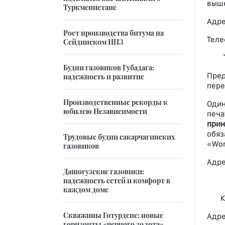
выше
Туркменистане
Адре
Рост производства битума на
Теле
Сейдинском НПЗ
Будни газовиков Губадага:
Пред
надежность и развитие
пере
Производственные рекорды к
Один
юбилею Независимости
печа
прин
обяз
Трудовые будни сакарчагинских
«Wor
газовиков
Адре
Дашогузские газовики:
надежность сетей и комфорт в
каждом доме
Коп
Скважины Готурдепе: новые
Адре
горизонты «черного золота»