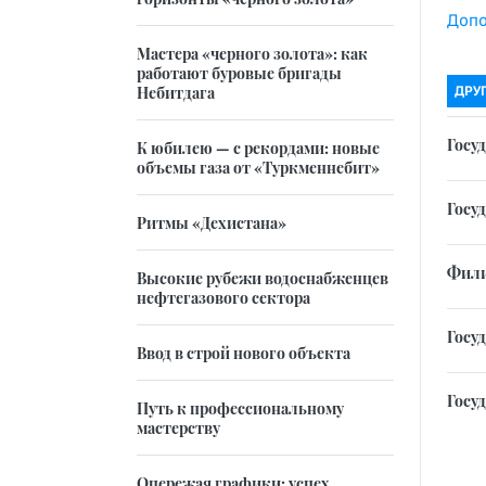
Допо
Мастера «черного золота»: как
работают буровые бригады
Небитдага
ДРУ
Госу
К юбилею — с рекордами: новые
объемы газа от «Туркменнебит»
Госу
Ритмы «Дехистана»
Фили
Высокие рубежи водоснабженцев
нефтегазового сектора
Госу
Ввод в строй нового объекта
Госу
Путь к профессиональному
мастерству
Опережая графики: успех