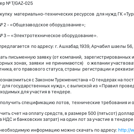
ер № T/GAZ-025
акупку материально-технических ресурсов для нужд ГК «Тур
№ 2 - «Общезаводское оборудование»;
№ 3 – «Электротехническое оборудование».
предлагается по адресу: г. Ашхабад 1939, Арчабил шаелы 56,
дать письменную заявку (от компаний, зарегистрированных 
рных зонах, заявки не принимаются) о желании участвоват
тника, его правового статуса, страны регистрации и реквизи
накомиться с Законом Туркменистана «О тендерах на поста
г для государственных нужд», с выпиской из «Правил пров
ходимых для участия в тендере.
лучить спецификацию лотов, технические требования и о
чить счет на оплату средств, в размере 500 (пятьсот) долла
а НДС и банковских затрат) на один лот за участие в тендер
необходимую информацию можно скачать по адресу:
http://