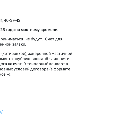
1, 40-37-42
023 года по местному времени.
приниматься не будут. Счет для
енной заявки.
(котировкой), заверенной мастичной
омента опубликования объявления и
ств на счет
. В тендерный конверт в
новных условий договора (в формате
cel»).
m/