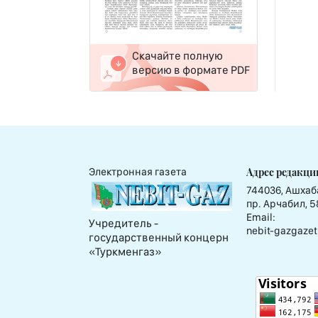
Скачайте полную
версию в формате PDF
Адрес редакци
Электронная газета
744036, Ашхаб
пр. Арчабил, 5
Email:
Учредитель -
nebit-gazgazet
государственный концерн
«Туркменгаз»