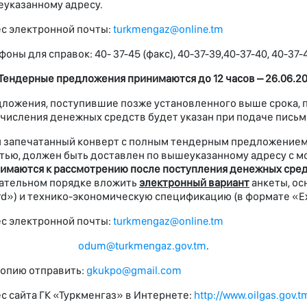
указанному адресу.
с электронной почты:
turkmengaz@online.tm
фоны для справок: 40- 37-45 (факс), 40-37-39,40-37-40, 40-37-4
Тендерные предложения принимаются до 12 часов –
26.06.2
ложения, поступившие позже установленного выше срока, 
числения денежных средств будет указан при подаче письм
 запечатанный конверт с полным тендерным предложением 
тью, должен быть доставлен по вышеуказанному адресу с м
имаются к рассмотрению после поступления денежных сред
ательном порядке вложить
электронный вариант
анкеты, ос
d») и технико-экономическую спецификацию (в формате «Ex
с электронной почты:
turkmengaz@online.tm
odum@turkmengaz.gov.tm
.
ию отправить:
gkukpo@gmail.com
с сайта ГК «Туркменгаз» в Интернете:
http://www.oilgas.gov.t