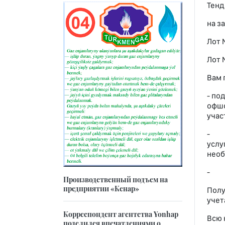
Тенд
на з
Лот 
Лот 
Вам 
- по
офшо
учас
- оз
услу
необ
- по
Производственный подъем на
предприятии «Кенар»
Полу
учет
Корреспондент агентства Yonhap
Всю 
поделился впечатлениями о