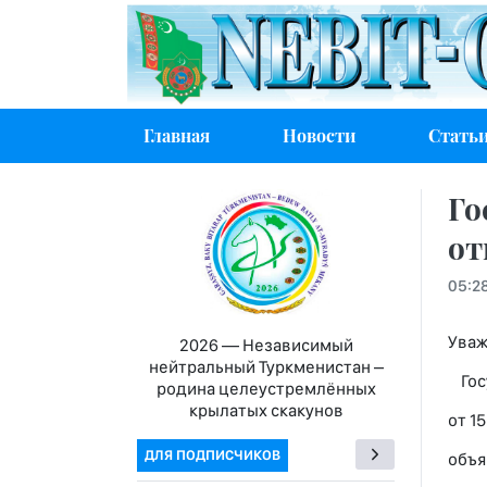
Главная
Новости
Стать
Го
от
05:2
Уваж
2026 — Независимый
нейтральный Туркменистан –
Госу
родина целеустремлённых
крылатых скакунов
от 15
ДЛЯ ПОДПИСЧИКОВ
объя