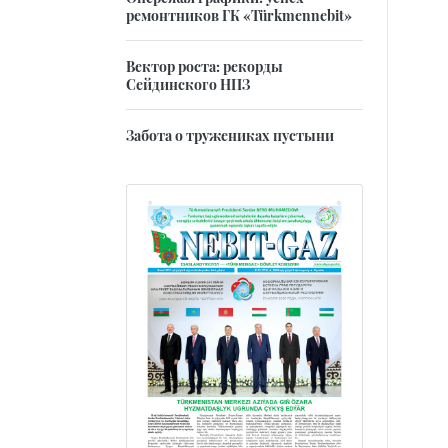
ремонтников ГК «Türkmennebit»
Вектор роста: рекорды
Сейдинского НПЗ
Забота о тружениках пустыни