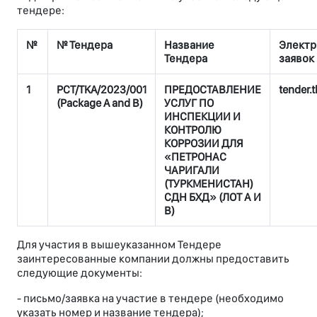
тендере:
№
№ Тендера
Название
Электр
Тендера
заявок
1
PCT/TKA/2023/001
ПРЕДОСТАВЛЕНИЕ
tender
(Package A and B)
УСЛУГ ПО
ИНСПЕКЦИИ И
КОНТРОЛЮ
КОРРОЗИИ ДЛЯ
«ПЕТРОНАС
ЧАРИГАЛИ
(ТУРКМЕНИСТАН)
СДН БХД» (ЛОТ А И
В)
Для участия в вышеуказанном Тендере
заинтересованные компании должны предоставить
следующие документы:
- письмо/заявка на участие в тендере (необходимо
указать номер и название тендера);