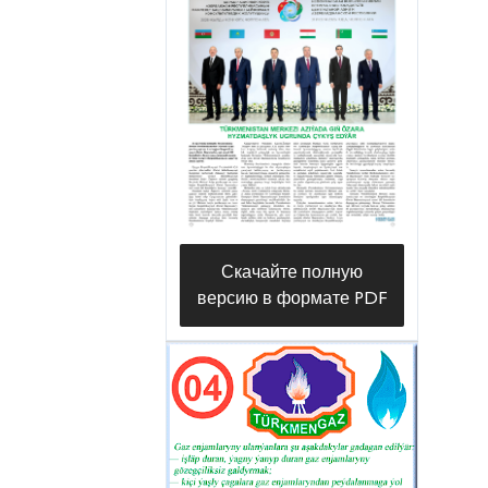
который вот уже многие годы
трудится в этом коллективе,
слаженно задействованы все
службы организации. Среди них
– служба ремонта бытового
газового оборудования,
диспетчерская служба, служба
контроля наружных
Скачайте полную
газопроводных линий и
версию в формате PDF
газорегуляторов, которые
возглавляют такие опытные
специалисты, как Мырат
Отузбаев, Мухаммед Какаев,
Гуванч Сарыев.