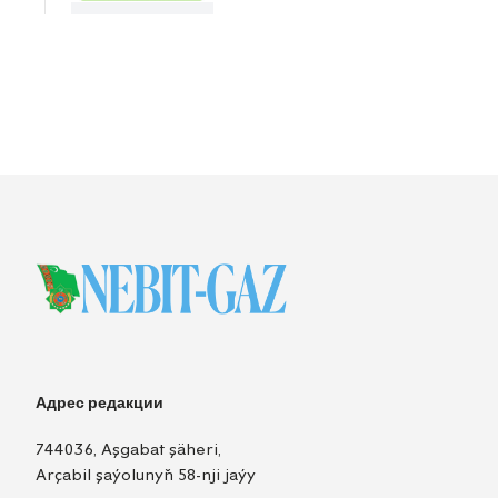
Адрес редакции
744036, Aşgabat şäheri,
Arçabil şaýolunyň 58-nji jaýy