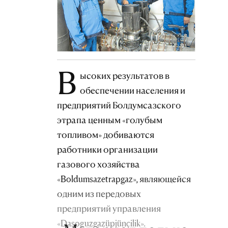
В
ысоких результатов в
обеспечении населения и
предприятий Болдумсазского
этрапа ценным «голубым
топливом» добиваются
работники организации
газового хозяйства
«Boldumsazetrapgaz», являющейся
одним из передовых
предприятий управления
«Daşoguzgazüpjünçilik».