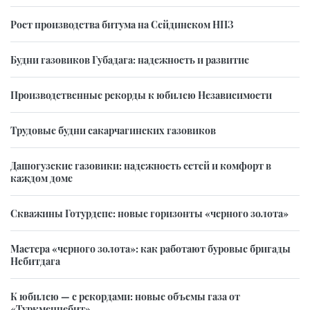
Рост производства битума на Сейдинском НПЗ
Будни газовиков Губадага: надежность и развитие
Производственные рекорды к юбилею Независимости
Трудовые будни сакарчагинских газовиков
Дашогузские газовики: надежность сетей и комфорт в
каждом доме
Скважины Готурдепе: новые горизонты «черного золота»
Мастера «черного золота»: как работают буровые бригады
Небитдага
К юбилею — с рекордами: новые объемы газа от
«Туркменнебит»