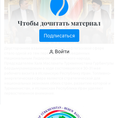
Чтобы дочитать материал
Подписаться
Двустороннее взаимодействие в нефтегазовой сфере
Войти
стало одной из тем переговоров, проведенных
Национальным Лидером туркменского народа,
Председателем Халк Маслахаты Туркменистана Гурбангулы
Бердымухамедовым в ходе состоявшегося 30-31 мая
рабочего визита в Исламскую Республику Иран. Топливно-
энергетическая сфера является стратегической для
национальных экономик обеих стран, развитию которой и
Туркменистан, и Исламская Республика Иран уделяют
первостепенное внимание.