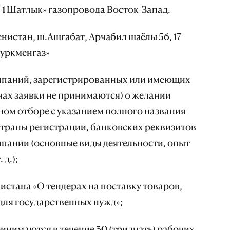
1 Шатлык» газопровода Восток-Запад.
нистан, ш.Ашгабат, Арчабил шаёлы 56, 17
Туркменгаз»
компаний, зарегистрированных или имеющих
нах заявки не принимаются) о желании
ном отборе с указанием полного названия
 страны регистрации, банковских реквизитов
пании (основные виды деятельности, опыт
 д.);
истана «О тендерах на поставку товаров,
для государственных нужд»;
нимаются в течение 30 (тридцать) рабочих