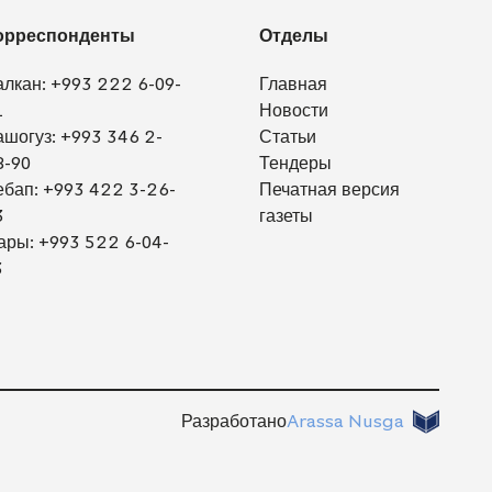
орреспонденты
Отделы
алкан:
+993 222 6-09-
Главная
1
Новости
ашогуз:
+993 346 2-
Статьи
8-90
Тендеры
ебап:
+993 422 3-26-
Печатная версия
3
газеты
ары:
+993 522 6-04-
3
Разработано
Arassa Nusga