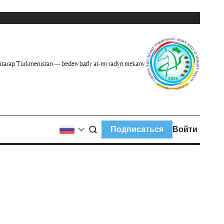
itarap Türkmenistan — bedew batly at-myradyň mekany
Подписаться
Войти