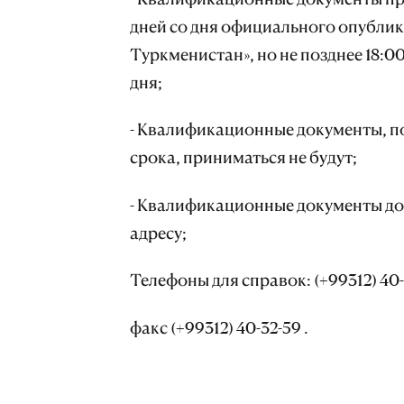
дней со дня официального опублик
Туркменистан», но не позднее 18:0
дня;
- Квалификационные документы, п
срока, приниматься не будут;
- Квалификационные документы д
адресу;
Телефоны для справок: (+99312) 40-
факс (+99312) 40-32-59 .