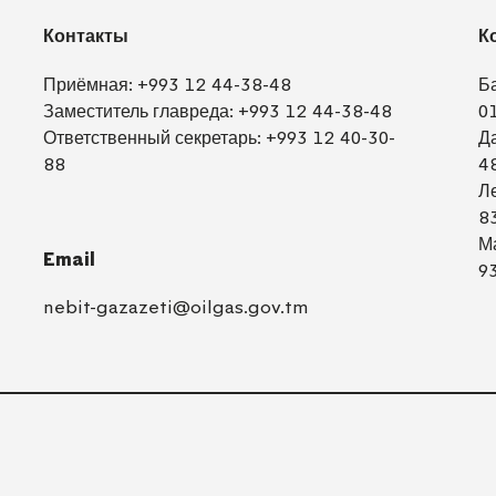
Контакты
К
Приёмная:
+993 12 44-38-48
Б
Заместитель главреда:
+993 12 44-38-48
0
Ответственный секретарь:
+993 12 40-30-
Д
88
4
Л
8
М
Email
9
nebit-gazazeti@oilgas.gov.tm