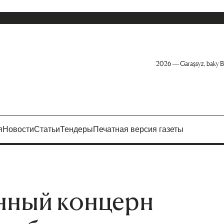
2026 — Garaşsyz, baky B
я
Новости
Статьи
Тендеры
Печатная версия газеты
нный концерн