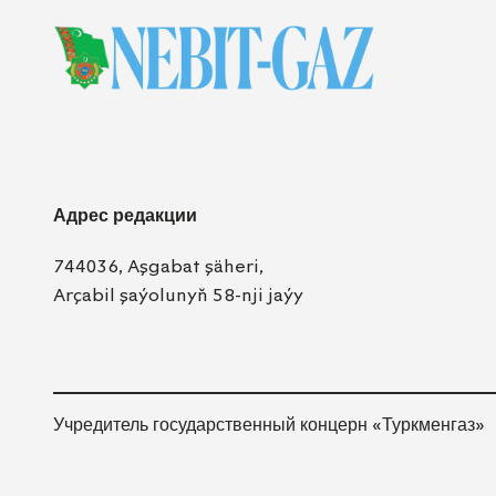
Адрес редакции
744036, Aşgabat şäheri,
Arçabil şaýolunyň 58-nji jaýy
Учредитель государственный концерн «Туркменгаз»