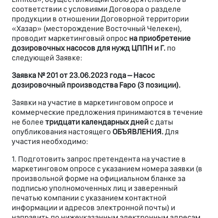
соответствии с условиями Договора о разделе
продукции в отношении Договорной территории
«Хазар» (месторождение Восточный Челекен),
проводит маркетинговый опрос
на приобретение
дозировочных насосов для нужд ЦППН и Г.
по
следующей Заявке:
Заявка № 201 от 23.06.2023 года – Насос
дозировочный производства Fapo (3 позиции).
Заявки на участие в маркетинговом опросе и
коммерческие предложения принимаются в течение
не более
тридцати календарных дней
с даты
опубликования настоящего
ОБЪЯВЛЕНИЯ.
Для
участия необходимо:
1. Подготовить запрос претендента на участие в
маркетинговом опросе с указанием номера заявки (в
произвольной форме на официальном бланке за
подписью уполномоченных лиц и заверенный
печатью компании c указанием контактной
информации и адресов электронной почты) и
направить по нижеуказанным электронным адресам.