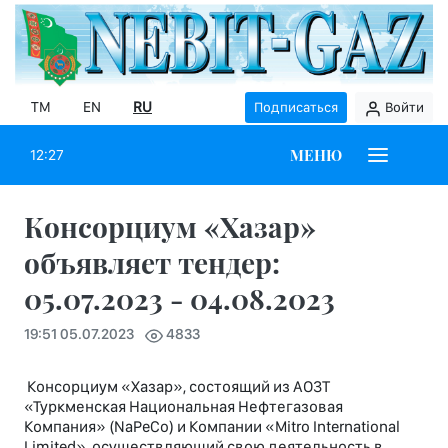
TM
EN
RU
Подписаться
Войти
МЕНЮ
12:27
Консорциум «Хазар»
объявляет тендер:
05.07.2023 - 04.08.2023
19:51 05.07.2023
4833
Консорциум «Хазар», состоящий из АОЗТ
«Туркменская Национальная Нефтегазовая
Компания» (NaPeCo) и Компании «Mitro International
Limited», осуществляющий свою деятельность в