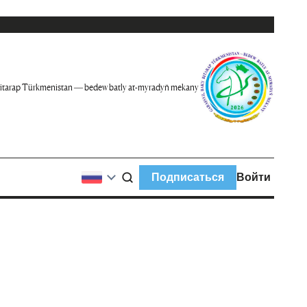
itarap Türkmenistan — bedew batly at-myradyň mekany
Подписаться
Войти