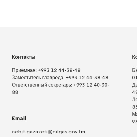
Контакты
К
Приёмная:
+993 12 44-38-48
Б
Заместитель главреда:
+993 12 44-38-48
0
Ответственный секретарь:
+993 12 40-30-
Д
88
4
Л
8
М
Email
9
nebit-gazazeti@oilgas.gov.tm