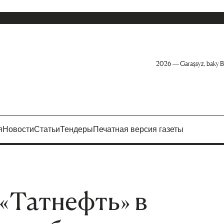
2026 — Garaşsyz, baky B
я
Новости
Статьи
Тендеры
Печатная версия газеты
«Татнефть» в