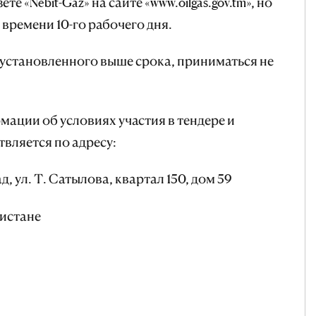
 «Nebit-Gaz» на сайте «www.oilgas.gov.tm», но
 времени 10-го рабочего дня.
установленного выше срока, приниматься не
ации об условиях участия в тендере и
вляется по адресу:
, ул. Т. Сатылова, квартал 150, дом 59
истане