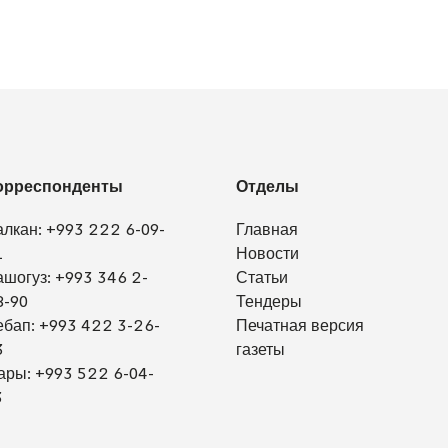
орреспонденты
Отделы
алкан:
+993 222 6-09-
Главная
1
Новости
ашогуз:
+993 346 2-
Статьи
8-90
Тендеры
ебап:
+993 422 3-26-
Печатная версия
3
газеты
ары:
+993 522 6-04-
3