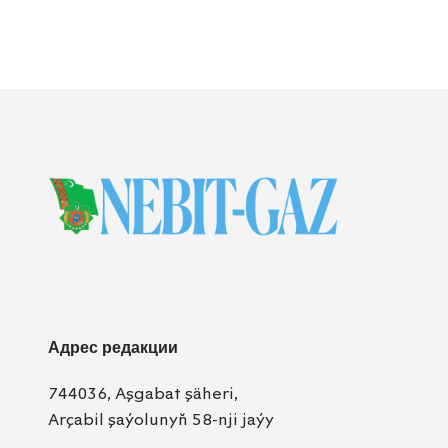
Адрес редакции
744036, Aşgabat şäheri,
Arçabil şaýolunyň 58-nji jaýy