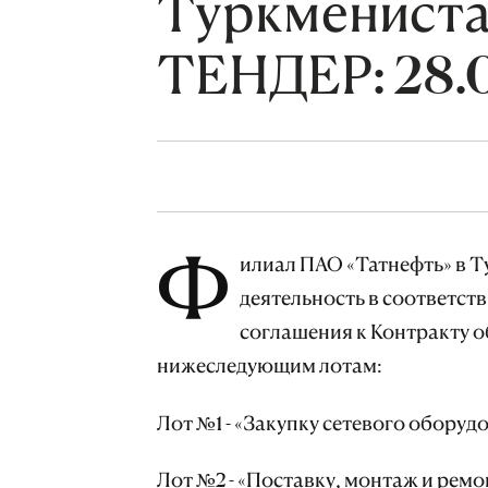
Туркмениста
ТЕНДЕР: 28.0
Ф
илиал ПАО «Татнефть» в 
деятельность в соответст
соглашения к Контракту 
нижеследующим лотам:
Лот №1 - «Закупку сетевого оборуд
Лот №2 - «Поставку, монтаж и рем