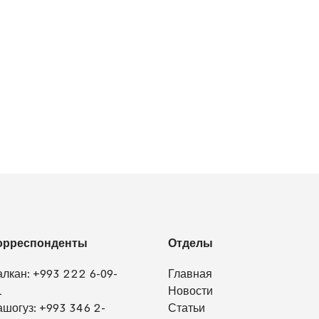
орреспонденты
Отделы
алкан:
+993 222 6-09-
Главная
1
Новости
ашогуз:
+993 346 2-
Статьи