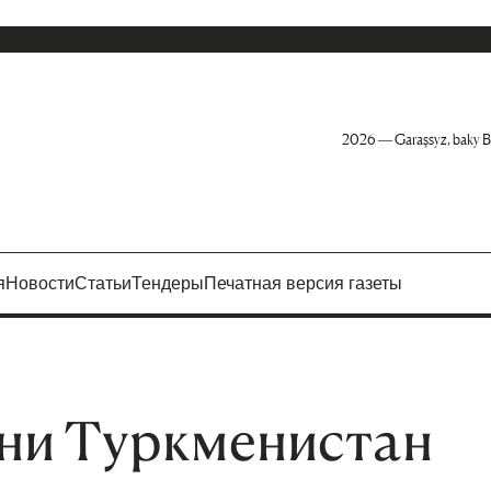
2026 — Garaşsyz, baky B
я
Новости
Статьи
Тендеры
Печатная версия газеты
ни Туркменистан