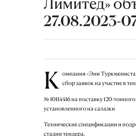
Лимитед» объ
27.08.2023-0
К
омпания «Эни Туркмениста
сбор заявок на участие в тен
№ 10114416 на поставку 120-тонного
установленного на салазки
Технические спецификации и подр
стадии тендера.