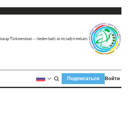
itarap Türkmenistan — bedew batly at-myradyň mekany
Подписаться
Войти