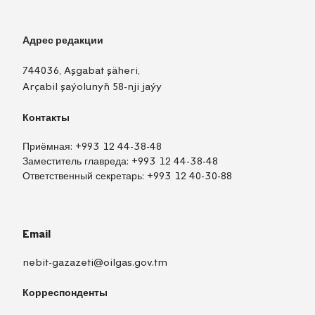
Адрес редакции
744036, Aşgabat şäheri,
Arçabil şaýolunyň 58-nji jaýy
Контакты
Приёмная:
+993 12 44-38-48
Заместитель главреда:
+993 12 44-38-48
Ответственный секретарь:
+993 12 40-30-88
Email
nebit-gazazeti@oilgas.gov.tm
Корреспонденты
TM
EN
RU