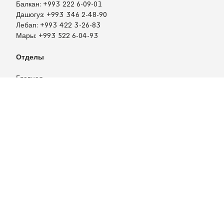
Войти
Балкан:
+993 222 6-09-01
Дашогуз:
+993 346 2-48-90
Лебап:
+993 422 3-26-83
Мары:
+993 522 6-04-93
Отделы
Главная
Новости
Статьи
Тендеры
Печатная версия газеты
Учредитель государственный концерн «Туркменгаз»
Разработано
Arassa Nusga