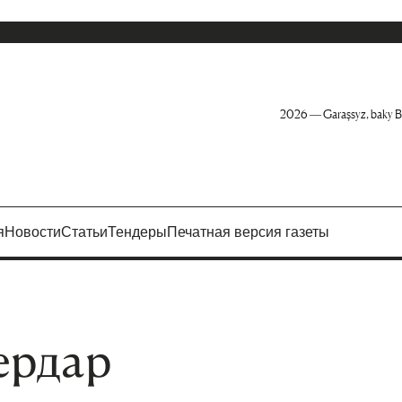
2026 — Garaşsyz, baky B
я
Новости
Статьи
Тендеры
Печатная версия газеты
ердар