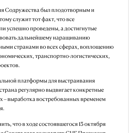
 для Содружества был плодотворным и
ому служит тот факт, что все
и успешно проведены, а достигнутые
твовать дальнейшему наращиванию
ными странами во всех сферах, воплощению
ономических, транспортно-логистических,
роектов.
кальной платформы для выстраивания
страна регулярно выдвигает конкретные
ых – выработка востребованных временем
я.
ить, что в ходе состоявшегося 13 октября
ия Совета глав государств СНГ Президент