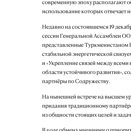
современную эпоху располагают 
использование которых отвечает 
Недавно на состоявшемся 19 декабр
сессии Генеральной Ассамблеи ОО
представленные Туркменистаном Р
стабильной энергетической связуе
и «Укрепление связей между всеми
области устойчивого развития», с
партнёры по Содружеству.
На нынешней встрече на высшем ур
придания традиционному партнёрс
из общности стоящих целей и задач
В ходе обмена мнениями о приори