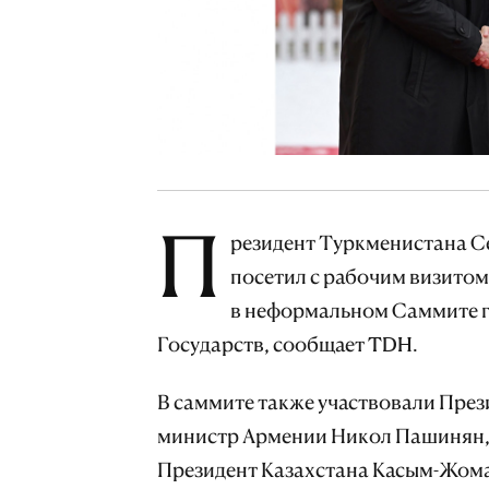
П
резидент Туркменистана С
посетил с рабочим визитом
в неформальном Саммите г
Государств, сообщает TDH.
В саммите также участвовали През
министр Армении Никол Пашинян, 
Президент Казахстана Касым-Жома