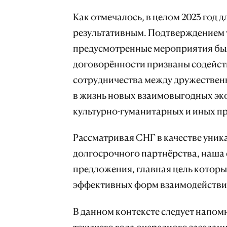
Как отмечалось, в целом 2023 год
результативным. Подтверждением т
предусмотренные мероприятия был
договорённости призваны содейс
сотрудничества между дружествен
в жизнь новых взаимовыгодных эк
культурно-гуманитарных и иных п
Рассматривая СНГ в качестве уни
долгосрочного партнёрства, наша 
предложения, главная цель котор
эффективных форм взаимодействи
В данном контексте следует напомн
текущего года очередного заседан