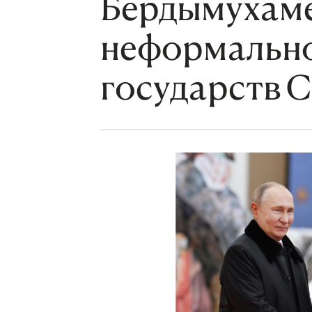
Бердымухаме
неформально
государств 