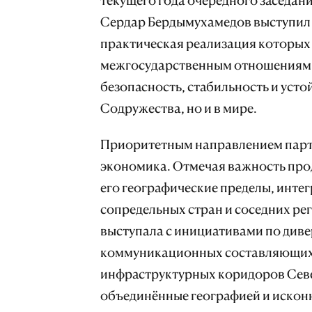
Сердар Бердымухамедов выступил
практическая реализация которых
межгосударственным отношениям в
безопасность, стабильность и усто
Содружества, но и в мире.
Приоритетным направлением партн
экономика. Отмечая важность про
его географические пределы, инте
сопредельных стран и соседних ре
выступала с инициативами по див
коммуникационных составляющих 
инфраструктурных коридоров Севе
объединённые географией и искон