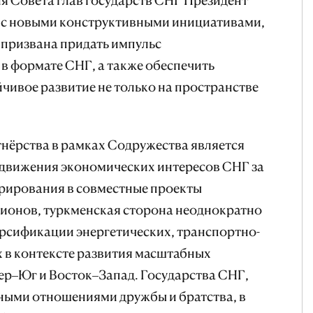
 с новыми конструктивными инициативами,
 призвана придать импульс
 формате СНГ, а также обеспечить
йчивое развитие не только на пространстве
ёрства в рамках Содружества является
движения экономических интересов СНГ за
грирования в совместные проекты
гионов, туркменская сторона неоднократно
ерсификации энергетических, транспортно-
в контексте развития масштабных
р–Юг и Восток–Запад. Государства СНГ,
ными отношениями дружбы и братства, в