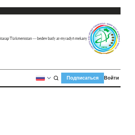
itarap Türkmenistan — bedew batly at-myradyň mekany
Подписаться
Войти