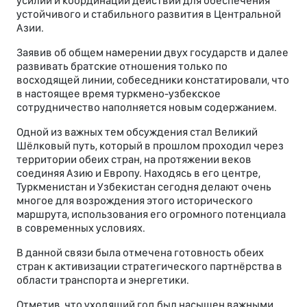
усилий и координации действий для обеспечения
устойчивого и стабильного развития в Центральной
Азии.
Заявив об общем намерении двух государств и далее
развивать братские отношения только по
восходящей линии, собеседники констатировали, что
в настоящее время туркмено-­узбекское
сотрудничество наполняется новым содержанием.
Одной из важных тем обсуждения стал Великий
Шёлковый путь, который в прошлом проходил через
территории обеих стран, на протяжении веков
соединяя Азию и Европу. Находясь в его центре,
Туркменистан и Узбекистан сегодня делают очень
многое для возрождения этого исторического
маршрута, использования его огромного потенциала
в современных условиях.
В данной связи была отмечена готовность обеих
стран к активизации стратегического партнёрства в
области транспорта и энергетики.
Отметив, что уходящий год был насыщен важными