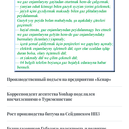
Производственный подъем на предприятии «Кенар»
Корреспондент агентства Yonhap поделился
впечатлениями о Туркменистане
Рост производства битума на Сейдинском НПЗ
Будни газовиков Губадага: надежность и развитие