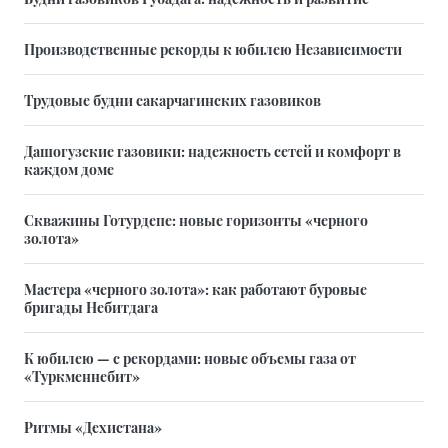
Производственные рекорды к юбилею Независимости
Трудовые будни сакарчагинских газовиков
Дашогузские газовики: надежность сетей и комфорт в
каждом доме
Скважины Готурдепе: новые горизонты «черного
золота»
Мастера «черного золота»: как работают буровые
бригады Небитдага
К юбилею — с рекордами: новые объемы газа от
«Туркменнебит»
Ритмы «Дехистана»