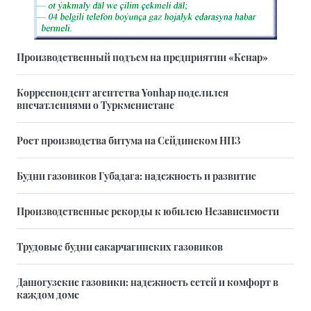
Производственный подъем на предприятии «Кенар»
Корреспондент агентства Yonhap поделился
впечатлениями о Туркменистане
Рост производства битума на Сейдинском НПЗ
Будни газовиков Губадага: надежность и развитие
Производственные рекорды к юбилею Независимости
Трудовые будни сакарчагинских газовиков
Дашогузские газовики: надежность сетей и комфорт в
каждом доме