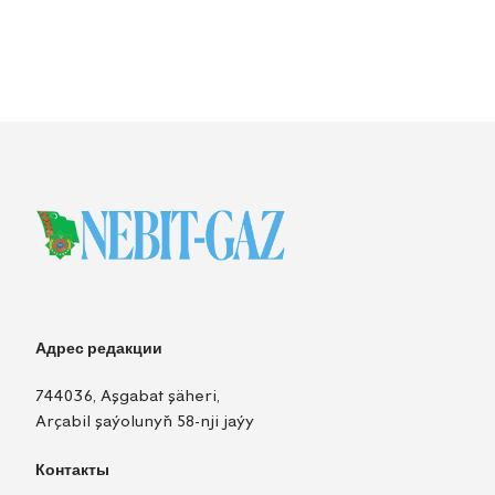
Адрес редакции
744036, Aşgabat şäheri,
Arçabil şaýolunyň 58-nji jaýy
Контакты